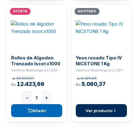
OFERTA
AGOTADO
Rollos de Algodon
Yeso rosado Tipo IV
Trenzado Iscot x1000
NICSTONE 1 Kg
Centros Radiológicos | DEFEND
Centros Radiológicos | DEFEND
15.529,57
6.325,46
Bs.
Bs.
12.423,66
5.060,37
Bs.
Bs.
−
+
Añadir
Ver producto