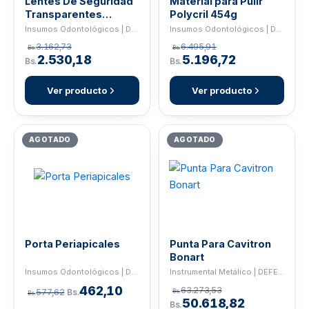
Lentes De Seguridad
Material para Pulir
Transparentes
Polycril 454g
DEFEND
Insumos Odontológicos | DEFEND
Insumos Odontológicos | DEFEND
3.162,73
6.495,91
Bs.
Bs.
2.530,18
5.196,72
Bs.
Bs.
Ver producto
Ver producto
AGOTADO
AGOTADO
Porta Periapicales
Punta Para Cavitron
Bonart
Insumos Odontológicos | DEFEND
Instrumental Metálico | DEFEND
462,10
63.273,53
577,62
Bs.
Bs.
Bs.
50.618,82
Bs.