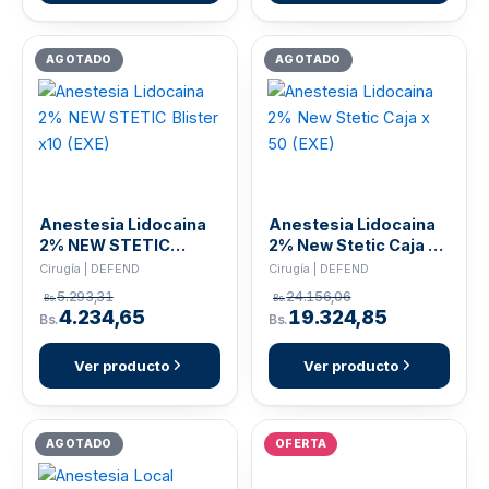
AGOTADO
AGOTADO
Anestesia Lidocaina
Anestesia Lidocaina
2% NEW STETIC
2% New Stetic Caja x
Blister x10 (EXE)
50 (EXE)
Cirugía | DEFEND
Cirugía | DEFEND
5.293,31
24.156,06
Bs.
Bs.
4.234,65
19.324,85
Bs.
Bs.
Ver producto
Ver producto
AGOTADO
OFERTA