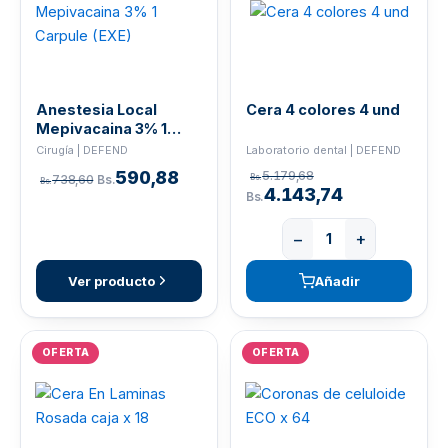
Anestesia Local
Cera 4 colores 4 und
Mepivacaina 3% 1
Carpule (EXE)
Laboratorio dental | DEFEND
Cirugía | DEFEND
590,88
5.179,68
Bs.
738,60
Bs.
Bs.
4.143,74
Bs.
−
+
Ver producto
Añadir
OFERTA
OFERTA