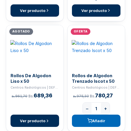
Ver producto
Ver producto
AGOTADO
OFERTA
Rollos De Algodon
Rollos de Algodon
Liso x 50
Trenzado Iscot x 50
Centros Radiológicos | DEFEND
Centros Radiológicos | DEFEND
689,36
780,27
861,70
Bs.
975,33
Bs.
Bs.
Bs.
−
+
Ver producto
Añadir