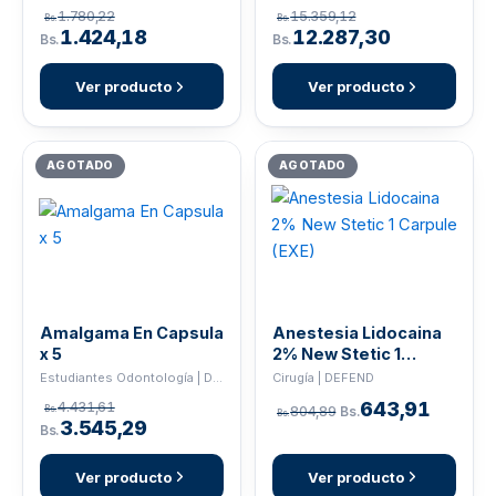
1.780,22
15.359,12
Bs.
Bs.
1.424,18
12.287,30
Bs.
Bs.
Ver producto
Ver producto
AGOTADO
AGOTADO
Amalgama En Capsula
Anestesia Lidocaina
x 5
2% New Stetic 1
Carpule (EXE)
Estudiantes Odontología | DEFEND
Cirugía | DEFEND
643,91
4.431,61
Bs.
804,89
Bs.
Bs.
3.545,29
Bs.
Ver producto
Ver producto