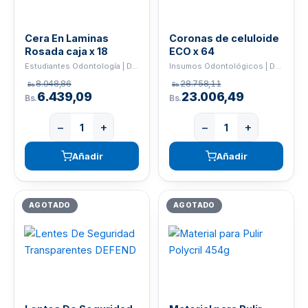
Cera En Laminas
Coronas de celuloide
Rosada caja x 18
ECO x 64
Estudiantes Odontología | DEFEND
Insumos Odontológicos | DEFEND
8.048,86
28.758,11
Bs.
Bs.
6.439,09
23.006,49
Bs.
Bs.
−
+
−
+
Añadir
Añadir
AGOTADO
AGOTADO