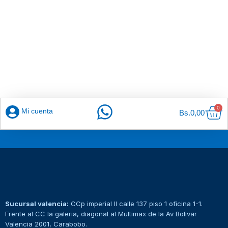
Car
0
Mi cuenta
Bs.
0,00
Sucursal valencia:
CCp imperial II calle 137 piso 1 oficina 1-1.
Frente al CC la galeria, diagonal al Multimax de la Av Bolivar
Valencia 2001, Carabobo.