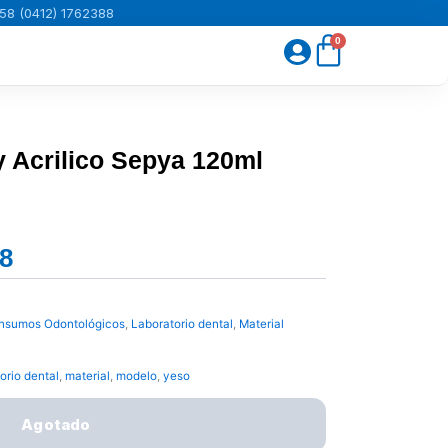
58 (0412) 1762388
Carrito
0
y Acrilico Sepya 120ml
68
El
precio
actual
Insumos Odontológicos
,
Laboratorio dental
,
Material
es:
Bs.1.419,68.
orio dental
,
material
,
modelo
,
yeso
Agotado