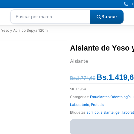
+
Buscar por marca…
Buscar
e Yeso y Acrilico Sepya 120ml
Aislante de Yeso 
Aislante
Bs.
1.419,
El
Bs.
1.774,60
precio
SKU
1954
original
Categorías:
Estudiantes Odontología
,
era:
Laboratorio
,
Protesis
Bs.1.774,60.
Etiquetas
acrilico
,
aislante
,
gel
,
laborat