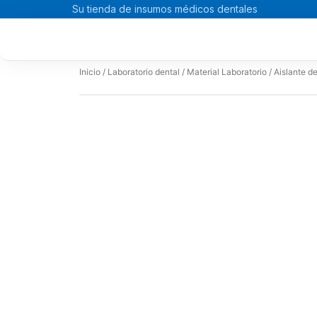
Ir
Su tienda de insumos médicos dentales
al
contenido
Inicio
/
Laboratorio dental
/
Material Laboratorio
/ Aislante d