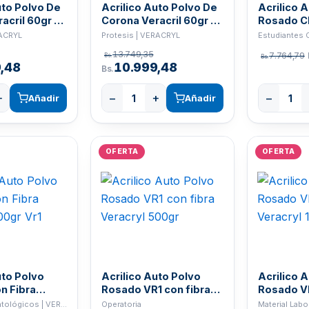
uto Polvo De
Acrilico Auto Polvo De
Acrilico 
acril 60gr -
Corona Veracril 60gr -
Rosado Cl
A3.5
Veracryl 
RACRYL
Protesis | VERACRYL
13.749,35
7.764,79
Bs.
Bs.
,48
10.999,48
Bs.
+
−
+
−
Añadir
Añadir
OFERTA
OFERTA
uto Polvo
Acrilico Auto Polvo
Acrilico 
n Fibra
Rosado VR1 con fibra
Rosado VR
00gr Vr1
Veracryl 500gr
Veracryl 
Insumos Odontológicos | VERACRYL
Operatoria
Material Lab