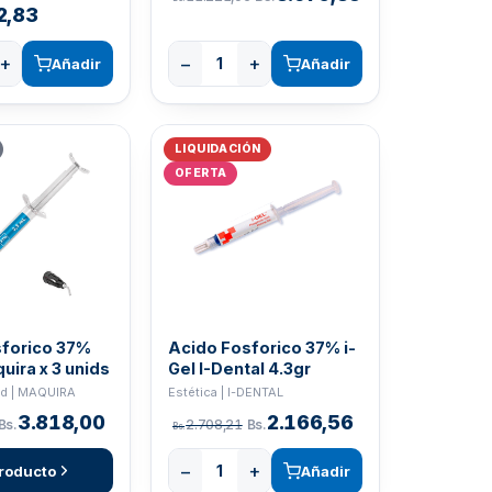
2,83
+
−
+
Añadir
Añadir
LIQUIDACIÓN
OFERTA
sforico 37%
Acido Fosforico 37% i-
uira x 3 unids
Gel I-Dental 4.3gr
ed | MAQUIRA
Estética | I-DENTAL
3.818,00
2.166,56
Bs.
2.708,21
Bs.
Bs.
−
+
roducto
Añadir