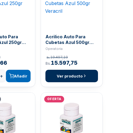
Auto Para
Acrilico Auto Para
zul 250gr
Cubetas Azul 500gr
Veracril
Operatoria
2
19.497,19
Bs.
,66
15.597,75
Bs.
+
Añadir
Ver producto
OFERTA