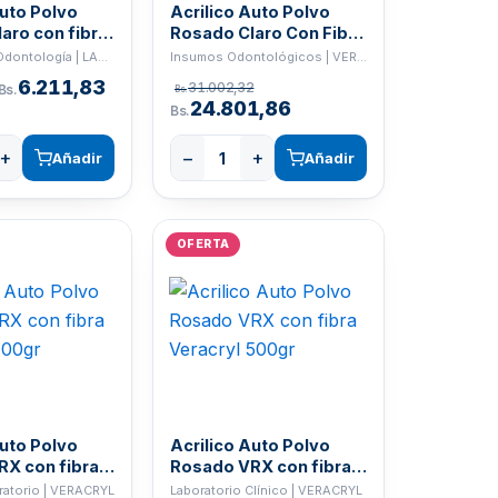
Auto Polvo
Acrilico Auto Polvo
aro con fibra
Rosado Claro Con Fibra
100gr
Veracryl 500gr
Estudiantes Odontología | LABORATORIO
Insumos Odontológicos | VERACRYL
6.211,83
31.002,32
Bs.
Bs.
24.801,86
Bs.
+
−
+
Añadir
Añadir
OFERTA
Auto Polvo
Acrilico Auto Polvo
X con fibra
Rosado VRX con fibra
100gr
Veracryl 500gr
oratorio | VERACRYL
Laboratorio Clínico | VERACRYL