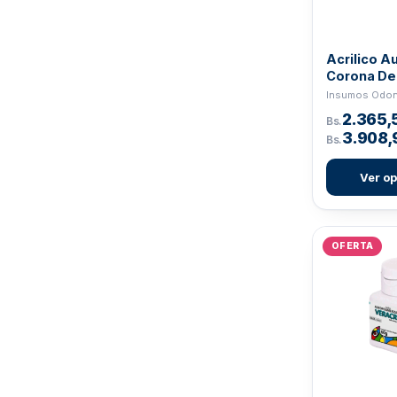
VIGODENT
20
VITALDENT
23
Acrilico A
WHIP MIX
4
Corona Den
PRIBANIC 
2.365,
Bs.
3.908,
Bs.
Ver o
OFERTA