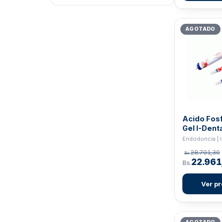
DFL
5
Sin categoría
132
ECO
147
Todos
140
AGOTADO
EIGHTEETH
7
EQUIPOS
41
EZ
1
FRESAS CARBURO
9
GC
21
GENERICO
38
Acido Fosf
Gel I-Dent
GREYDENT
4
Endodoncia | 
GUTA Y PAPEL
2
28.701,30
Bs.
22.961
Bs.
HU FRIEDY
21
HYGEDENT
2
Ver p
I-DENTAL
36
INSTRUMENTAL
98