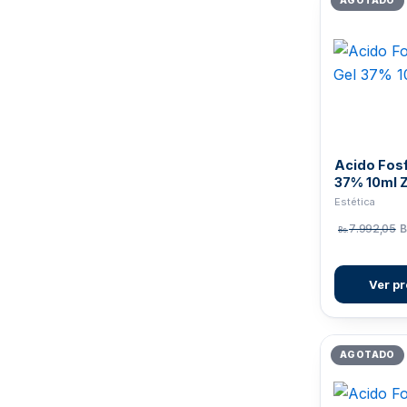
AGOTADO
ISCOT
6
IVOCLAR
1
KERR
7
KEYSTONE
25
LABORATORIO
18
LEONE
3
Acido Fosf
37% 10ml Z
MAILLEFER
5
Estética
MAQUIRA
8
7.992,05
B
Bs.
MDC
7
MICRODONT
1
Ver p
MORELLI
5
NEW STETIC
5
AGOTADO
ORTHO
42
orthodental
5