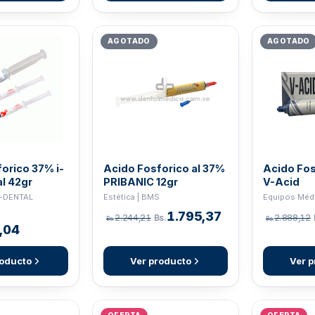
AGOTADO
AGOTADO
orico 37% i-
Acido Fosforico al 37%
Acido Fos
al 42gr
PRIBANIC 12gr
V-Acid
I-DENTAL
Estética | BMS
Equipos Méd
1.795,37
2.244,21
Bs.
2.888,12
Bs.
Bs.
,04
roducto
Ver producto
Ver p