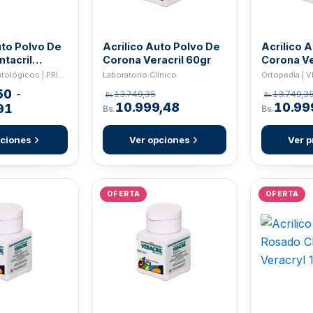
uto Polvo De
Acrilico Auto Polvo De
Acrilico 
tacril
Corona Veracril 60gr
Corona Ve
30gr
A1
Insumos Odontológicos | PRIBANIC
Laboratorio Clínico
Ortopedia | 
50
-
13.749,35
13.749,3
Bs.
Bs.
10.999,48
10.99
91
Bs.
Bs.
pciones
Ver opciones
Ver p
OFERTA
OFERTA