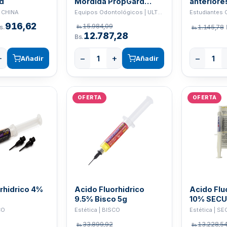
d
Mordida PropGard
anteriore
Ultradent x2
| CHINA
Equipos Odontológicos | ULTRADENT
916,62
15.984,09
s.
1.145,78
Bs.
Bs.
12.787,28
Bs.
+
−
+
−
Añadir
Añadir
OFERTA
OFERTA
rhidrico 4%
Acido Fluorhidrico
Acido Flu
9.5% Bisco 5g
10% SECU
3,5gr
CO
Estética | BISCO
Estética | S
33.899,92
13.228,5
Bs.
Bs.