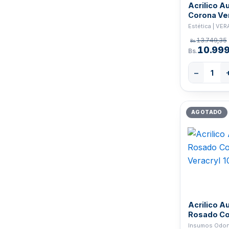
Acrilico A
Corona Ver
A3
Estética | VE
13.749,35
Bs.
10.999
Bs.
−
AGOTADO
Acrilico A
Rosado Co
Veracryl 1