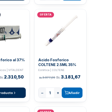
OFERTA
forico al 37%
Acido Fosforico
COLTENE 2.5ML 35%
icos | VITALDENT
Estética | COLTENE
2.310,50
3.181,67
Bs.
3.977,09
Bs.
Bs.
−
+
roducto
Añadir