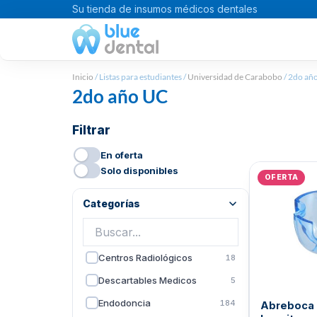
Ir
Su tienda de insumos médicos dentales
al
contenido
Inicio
/ Listas para estudiantes /
Universidad de Carabobo
/ 2do añ
2do año UC
Filtrar
En oferta
E
E
E
E
Solo disponibles
OFERTA
p
p
p
p
o
o
o
o
Categorías
e
e
e
e
B
B
B
B
Centros Radiológicos
18
Descartables Medicos
5
Endodoncia
184
Abreboca 