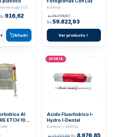
s plastico
Fotografias Con Luz
Estudiantes Odontología | COLTENE
Estética
916,62
74.778,67
Bs.
Bs.
59.822,93
Bs.
+
Añadir
Ver producto
OFERTA
orhidrico Al
Acido Fluorhidrico I-
RE ETCH 10F
Hydro I-Dental
ECURE
Estética | I-DENTAL
8.976,85
4
11.221,06
Bs.
Bs.