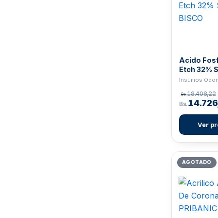
ORTHOMETRIC
11
PLASTI-COL
6
PREHMA
1
PRIBANIC
25
Acido Fosf
RELIANCE
4
Etch 32% S
BISCO
REPUESTOS
13
18.408,22
Bs.
SDI
9
14.726
Bs.
SECURE
35
Ver p
SHOFU
2
SUTURAS
10
TDV
21
AGOTADO
UDENTY
6
ULTRADENT
51
VERACRYL
31