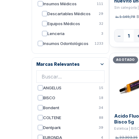
huevito un
Insumos Médicos
111
Sin categoría 
Descartables Médicos
29
1.145,78
B
Bs.
Equipos Médicos
32
Lenceria
3
−
Insumos Odontológicos
1233
Cirugía
137
AGOTADO
Descartables
Marcas Relevantes
31
Odontológicos
Endodoncia
249
Equipos Odontológicos
59
ANGELUS
15
Estética
458
BISCO
18
Estudiantes Odontología
435
Bondent
34
Acido Fluo
Instrumental Metálico
155
COLTENE
88
Bisco 5g
Odontopedriatría
120
Dentpark
39
Estética | BIS
Operatoria
397
33.303,35
EURONDA
4
Bs.