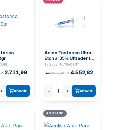
OFERTA
forico
Acido Fosforico Ultra-
2gr
Etch al 35% Ultradent
1.58gr
ECURE
Estética | ULTRADENT
2.711,99
4.552,82
Bs.
5.691,02
Bs.
Bs.
+
−
+
Añadir
Añadir
AGOTADO