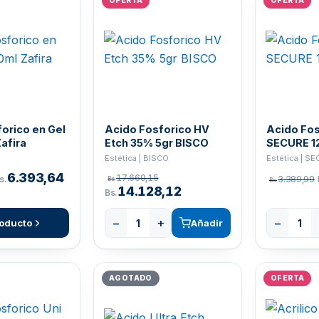
OFERTA
OFERTA
orico en Gel
Acido Fosforico HV
Acido Fos
afira
Etch 35% 5gr BISCO
SECURE 1
Estética | BISCO
Estética | S
6.393,64
17.660,15
s.
3.389,99
Bs.
Bs.
14.128,12
Bs.
−
+
−
roducto
Añadir
AGOTADO
OFERTA