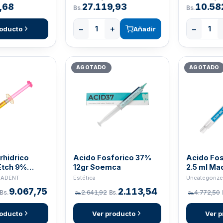
,68
27.119,93
10.58
Bs.
Bs.
−
+
−
roducto
Añadir
AGOTADO
AGOTADO
rhidrico
Acido Fosforico 37%
Acido Fo
Etch 9%
12gr Soemca
2.5 ml Maq
TRADENT
Estética
Uncategoriz
9.067,75
2.113,54
Bs.
2.641,92
Bs.
4.772,50
Bs.
Bs.
roducto
Ver producto
Ver p