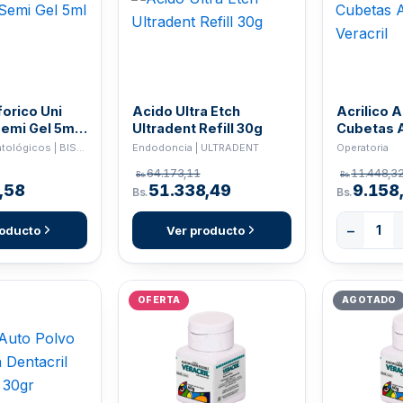
orico Uni
Acido Ultra Etch
Acrilico 
emi Gel 5ml
Ultradent Refill 30g
Cubetas A
Veracril
Insumos Odontológicos | BISCO
Endodoncia | ULTRADENT
Operatoria
64.173,11
11.448,3
Bs.
Bs.
,58
51.338,49
9.158
Bs.
Bs.
−
roducto
Ver producto
OFERTA
AGOTADO