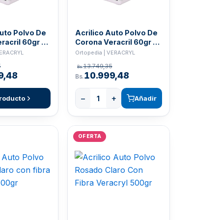
Auto Polvo De
Acrilico Auto Polvo De
racril 60gr -
Corona Veracril 60gr -
A2
VERACRYL
Ortopedia | VERACRYL
5
13.749,35
Bs.
9,48
10.999,48
Bs.
−
+
roducto
Añadir
OFERTA