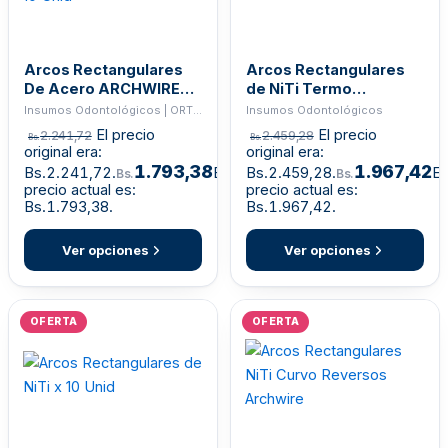
Arcos Rectangulares
Arcos Rectangulares
De Acero ARCHWIRES x
de NiTi Termo
10 Unid
Activados x 10
Insumos Odontológicos | ORTHO
Insumos Odontológicos
El precio
El precio
2.241,72
2.459,28
Bs.
Bs.
original era:
original era:
1.793,38
1.967,42
Bs.2.241,72.
El
Bs.2.459,28.
El
Bs.
Bs.
precio actual es:
precio actual es:
Bs.1.793,38.
Bs.1.967,42.
Ver opciones
Ver opciones
OFERTA
OFERTA