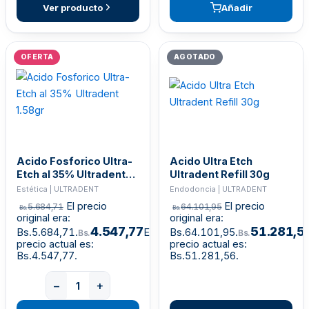
Ver producto
Añadir
OFERTA
AGOTADO
Acido Fosforico Ultra-
Acido Ultra Etch
Etch al 35% Ultradent
Ultradent Refill 30g
1.58gr
Estética | ULTRADENT
Endodoncia | ULTRADENT
El precio
El precio
5.684,71
64.101,95
Bs.
Bs.
original era:
original era:
4.547,77
51.281,5
Bs.5.684,71.
El
Bs.64.101,95.
Bs.
Bs.
precio actual es:
precio actual es:
Bs.4.547,77.
Bs.51.281,56.
−
+