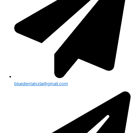
bluedentalvzla@gmail.com