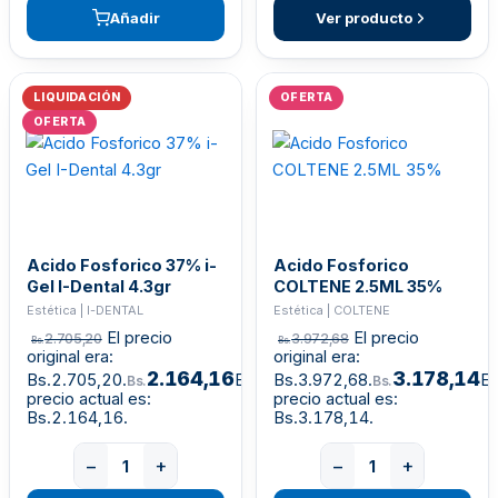
Añadir
Ver producto
LIQUIDACIÓN
OFERTA
OFERTA
Acido Fosforico 37% i-
Acido Fosforico
Gel I-Dental 4.3gr
COLTENE 2.5ML 35%
Estética | I-DENTAL
Estética | COLTENE
El precio
El precio
2.705,20
3.972,68
Bs.
Bs.
original era:
original era:
2.164,16
3.178,14
Bs.2.705,20.
El
Bs.3.972,68.
El
Bs.
Bs.
precio actual es:
precio actual es:
Bs.2.164,16.
Bs.3.178,14.
−
+
−
+