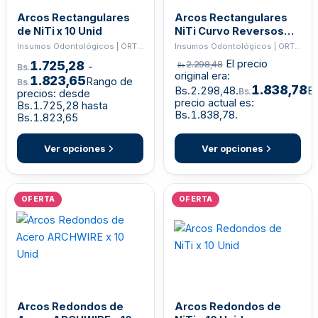
Arcos Rectangulares
Arcos Rectangulares
de NiTi x 10 Unid
NiTi Curvo Reversos
Archwire
Insumos Odontológicos | ORTHO
Insumos Odontológicos | ORTHO
El precio
1.725,28
2.298,48
-
Bs.
Bs.
original era:
1.823,65
Rango de
Bs.
1.838,78
Bs.2.298,48.
El
Bs.
precios: desde
precio actual es:
Bs.1.725,28 hasta
Bs.1.838,78.
Bs.1.823,65
Ver opciones
Ver opciones
OFERTA
OFERTA
Arcos Redondos de
Arcos Redondos de