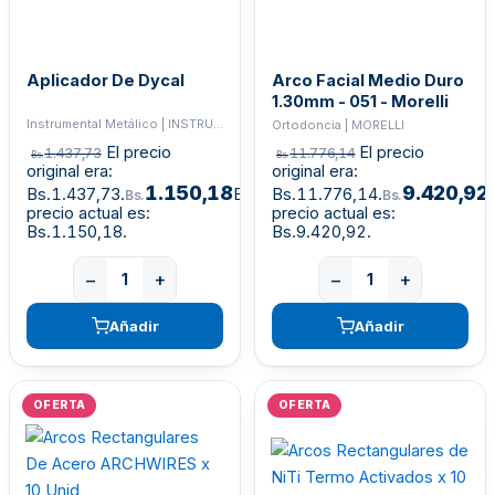
Aplicador De Dycal
Arco Facial Medio Duro
1.30mm - 051 - Morelli
Instrumental Metálico | INSTRUMENTAL
Ortodoncia | MORELLI
El precio
El precio
1.437,73
11.776,14
Bs.
Bs.
original era:
original era:
1.150,18
9.420,92
Bs.1.437,73.
El
Bs.11.776,14.
E
Bs.
Bs.
precio actual es:
precio actual es:
Bs.1.150,18.
Bs.9.420,92.
−
+
−
+
Añadir
Añadir
OFERTA
OFERTA