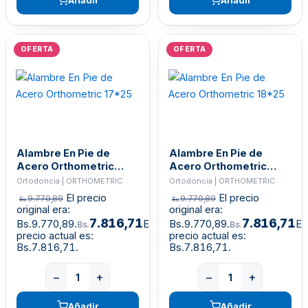
OFERTA
OFERTA
Alambre En Pie de
Alambre En Pie de
Acero Orthometric
Acero Orthometric
17*25
18*25
Ortodoncia | ORTHOMETRIC
Ortodoncia | ORTHOMETRIC
El precio
El precio
9.770,89
9.770,89
Bs.
Bs.
original era:
original era:
7.816,71
7.816,71
Bs.9.770,89.
El
Bs.9.770,89.
El
Bs.
Bs.
precio actual es:
precio actual es:
Bs.7.816,71.
Bs.7.816,71.
−
+
−
+
Añadir
Añadir