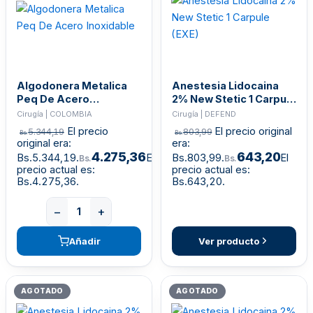
Algodonera Metalica
Anestesia Lidocaina
Peq De Acero
2% New Stetic 1 Carpule
Inoxidable
(EXE)
Cirugía | COLOMBIA
Cirugía | DEFEND
El precio
El precio original
5.344,19
803,99
Bs.
Bs.
original era:
era:
4.275,36
643,20
Bs.5.344,19.
El
Bs.803,99.
El
Bs.
Bs.
precio actual es:
precio actual es:
Bs.4.275,36.
Bs.643,20.
−
+
Añadir
Ver producto
AGOTADO
AGOTADO