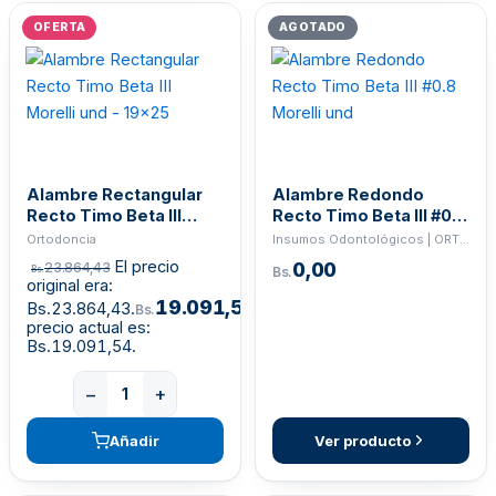
OFERTA
AGOTADO
Alambre Rectangular
Alambre Redondo
Recto Timo Beta III
Recto Timo Beta III #0.8
Morelli und - 19x25
Morelli und
Ortodoncia
Insumos Odontológicos | ORTHO
El precio
0,00
23.864,43
Bs.
Bs.
original era:
19.091,54
Bs.23.864,43.
El
Bs.
precio actual es:
Bs.19.091,54.
−
+
Añadir
Ver producto