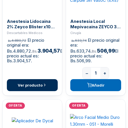
Anestesia Lidocaina
Anestesia Local
2% Zeyco Blister x10
Mepivacaina ZEYCO 3%
(EXE)
Carpule Sin VasoC
Descartables Medicos
Cirugía
(EXE)
El precio
El precio original
4.880,72
633,74
Bs.
Bs.
original era:
era:
3.904,57
506,99
Bs.4.880,72.
El
Bs.633,74.
El
Bs.
Bs.
precio actual es:
precio actual es:
Bs.3.904,57.
Bs.506,99.
−
+
Ver producto
Añadir
OFERTA
OFERTA