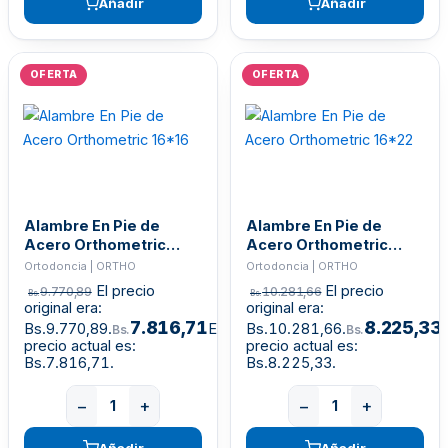
Añadir
Añadir
OFERTA
OFERTA
Alambre En Pie de
Alambre En Pie de
Acero Orthometric
Acero Orthometric
16*16
16*22
Ortodoncia | ORTHO
Ortodoncia | ORTHO
El precio
El precio
9.770,89
10.281,66
Bs.
Bs.
original era:
original era:
7.816,71
8.225,33
Bs.9.770,89.
El
Bs.10.281,66.
E
Bs.
Bs.
precio actual es:
precio actual es:
Bs.7.816,71.
Bs.8.225,33.
−
+
−
+
Añadir
Añadir