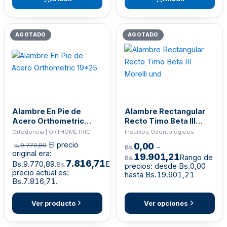
AGOTADO
AGOTADO
Alambre En Pie de
Alambre Rectangular
Acero Orthometric
Recto Timo Beta III
19*25
Morelli und
Ortodoncia | ORTHOMETRIC
Insumos Odontológicos
El precio
0,00
9.770,89
-
Bs.
Bs.
original era:
19.901,21
Rango de
Bs.
7.816,71
Bs.9.770,89.
El
Bs.
precios: desde Bs.0,00
precio actual es:
hasta Bs.19.901,21
Bs.7.816,71.
Ver producto
Ver opciones