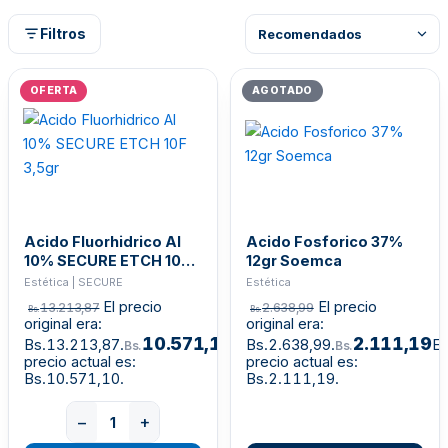
Filtros
OFERTA
AGOTADO
Acido Fluorhidrico Al
Acido Fosforico 37%
10% SECURE ETCH 10F
12gr Soemca
3,5gr
Estética | SECURE
Estética
El precio
El precio
13.213,87
2.638,99
Bs.
Bs.
original era:
original era:
10.571,10
2.111,19
Bs.13.213,87.
El
Bs.2.638,99.
El
Bs.
Bs.
precio actual es:
precio actual es:
Bs.10.571,10.
Bs.2.111,19.
−
+