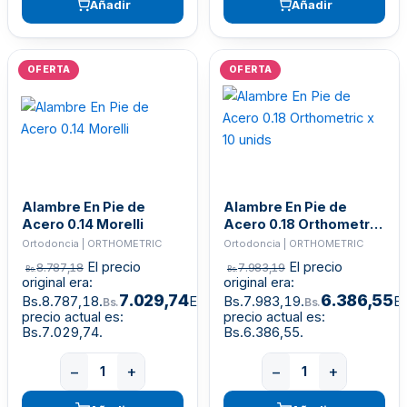
Añadir
Añadir
OFERTA
OFERTA
Alambre En Pie de
Alambre En Pie de
Acero 0.14 Morelli
Acero 0.18 Orthometric
x 10 unids
Ortodoncia | ORTHOMETRIC
Ortodoncia | ORTHOMETRIC
El precio
El precio
8.787,18
7.983,19
Bs.
Bs.
original era:
original era:
7.029,74
6.386,55
Bs.8.787,18.
El
Bs.7.983,19.
El
Bs.
Bs.
precio actual es:
precio actual es:
Bs.7.029,74.
Bs.6.386,55.
−
+
−
+