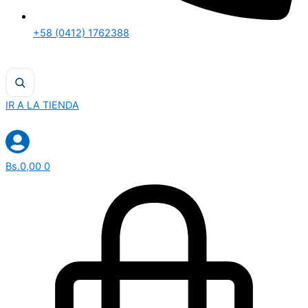
+58 (0412) 1762388
IR A LA TIENDA
Bs.
0,00
0