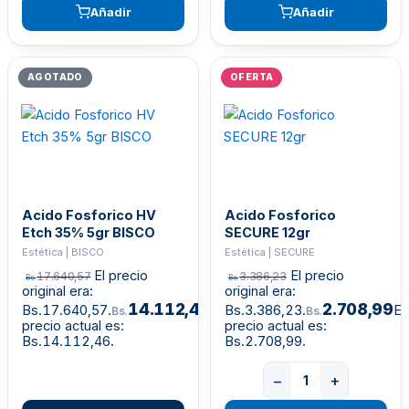
Añadir
Añadir
AGOTADO
OFERTA
Acido Fosforico HV
Acido Fosforico
Etch 35% 5gr BISCO
SECURE 12gr
Estética | BISCO
Estética | SECURE
El precio
El precio
17.640,57
3.386,23
Bs.
Bs.
original era:
original era:
14.112,46
2.708,99
Bs.17.640,57.
El
Bs.3.386,23.
El
Bs.
Bs.
precio actual es:
precio actual es:
Bs.14.112,46.
Bs.2.708,99.
−
+