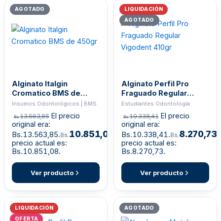
AGOTADO
LIQUIDACIÓN
AGOTADO
Alginato Italgin
Alginato Perfil Pro
Cromatico BMS de
Fraguado Regular
450gr
Vigodent 410gr
Insumos Odontológicos | BMS
Estudiantes Odontología
El precio
El precio
13.563,85
10.338,41
Bs.
Bs.
original era:
original era:
10.851,08
8.270,73
Bs.13.563,85.
El
Bs.10.338,41.
E
Bs.
Bs.
precio actual es:
precio actual es:
Bs.10.851,08.
Bs.8.270,73.
Ver producto
Ver producto
LIQUIDACIÓN
AGOTADO
OFERTA