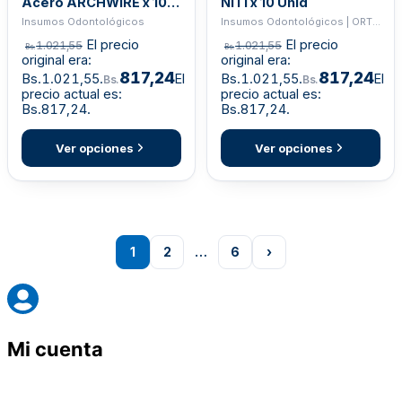
Acero ARCHWIRE x 10
NiTi x 10 Unid
Unid
Insumos Odontológicos
Insumos Odontológicos | ORTHO
El precio
El precio
1.021,55
1.021,55
Bs.
Bs.
original era:
original era:
817,24
817,24
Bs.1.021,55.
El
Bs.1.021,55.
El
Bs.
Bs.
precio actual es:
precio actual es:
Bs.817,24.
Bs.817,24.
Ver opciones
Ver opciones
1
2
…
6
›
Mi cuenta