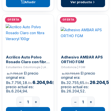
Añadir
Ver producto
OFERTA
OFERTA
Acrilico Auto Polvo
Adhesivo AMBAR APS
Rosado Claro con fibra
ORTHO FGM
Veracryl 100gr
Estudiantes Odontología | LABORATORIO
Ortodoncia | FGM
El precio
El precio
7.756,18
32.755,65
Bs.
Bs.
original era:
original era:
6.204,94
26.204,5
Bs.7.756,18.
El
Bs.32.755,65.
Bs.
Bs.
precio actual es:
precio actual es:
Bs.6.204,94.
Bs.26.204,52.
−
+
−
+