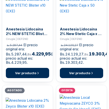
Anestesia Lidocaina
Anestesia Lidocaina
2% NEW STETIC Blister
2% New Stetic Caja x 50
x10 (EXE)
(EXE)
Cirugía | DEFEND
Cirugía | DEFEND
El precio
El precio
5.287,44
24.129,27
Bs.
Bs.
original era:
original era:
4.229,95
19.303,4
Bs.5.287,44.
El
Bs.24.129,27.
Bs.
Bs.
precio actual es:
precio actual es:
Bs.4.229,95.
Bs.19.303,42.
Ver producto
Ver producto
AGOTADO
OFERTA