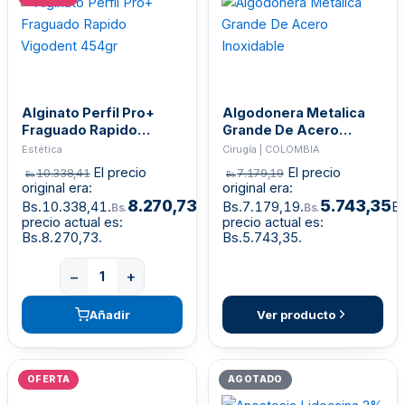
Alginato Perfil Pro+
Algodonera Metalica
Fraguado Rapido
Grande De Acero
Vigodent 454gr
Inoxidable
Estética
Cirugía | COLOMBIA
El precio
El precio
10.338,41
7.179,19
Bs.
Bs.
original era:
original era:
8.270,73
5.743,35
Bs.10.338,41.
El
Bs.7.179,19.
El
Bs.
Bs.
precio actual es:
precio actual es:
Bs.8.270,73.
Bs.5.743,35.
−
+
Añadir
Ver producto
OFERTA
AGOTADO