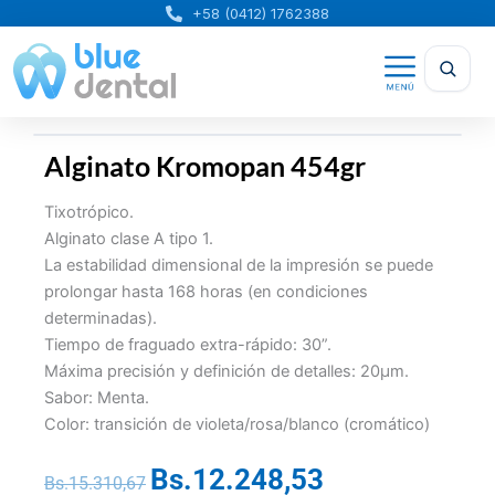
Ir
+58 (0412) 1762388
al
contenido
Alginato Kromopan 454gr
Tixotrópico.
Alginato clase A tipo 1.
La estabilidad dimensional de la impresión se puede
prolongar hasta 168 horas (en condiciones
determinadas).
Tiempo de fraguado extra-rápido: 30”.
Máxima precisión y definición de detalles: 20µm.
Sabor: Menta.
Color: transición de violeta/rosa/blanco (cromático)
Bs.
12.248,53
El
El
Bs.
15.310,67