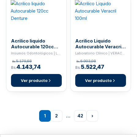
Acrilico liquido
Acrilico Liquido
Autocurable 120cc
Autocurable Veracril
Denture
100ml
Insumos Odontológicos | LABORATORIO
Laboratorio Clínico | VERACRYL
5.179,68
6.903,08
Bs.
Bs.
4.143,74
5.522,47
Bs.
Bs.
Ver producto
Ver producto
1
2
…
42
›