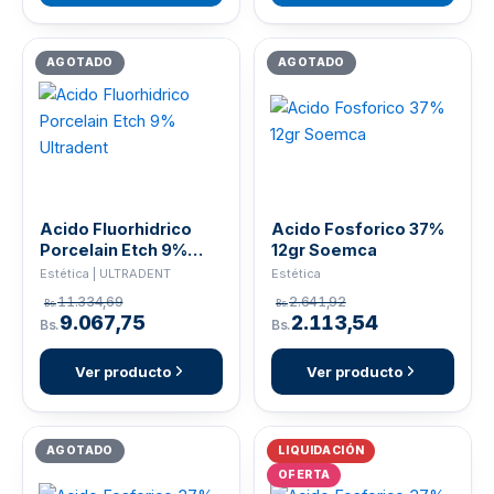
AGOTADO
AGOTADO
Acido Fluorhidrico
Acido Fosforico 37%
Porcelain Etch 9%
12gr Soemca
Ultradent
Estética | ULTRADENT
Estética
11.334,69
2.641,92
Bs.
Bs.
9.067,75
2.113,54
Bs.
Bs.
Ver producto
Ver producto
AGOTADO
LIQUIDACIÓN
OFERTA