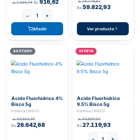
916,62
74.778,67
1.145,78
Bs.
Bs.
Bs.
59.822,93
Bs.
−
+
Añadir
Ver producto
AGOTADO
OFERTA
Acido Fluorhidrico 4%
Acido Fluorhidrico
Bisco 5g
9.5% Bisco 5g
Estética | BISCO
Estética | BISCO
33.303,35
33.899,92
Bs.
Bs.
26.642,68
27.119,93
Bs.
Bs.
−
+