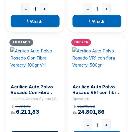
−
+
−
+
Añadir
Añadir
AGOTADO
OFERTA
Acrilico Auto Polvo
Acrilico Auto Polvo
Rosado Con Fibra
Rosado VR1 con fibra
Veracryl 100gr Vr1
Veracryl 500gr
Insumos Odontológicos | VERACRYL
Operatoria
7.764,79
31.002,32
Bs.
Bs.
6.211,83
24.801,86
Bs.
Bs.
−
+