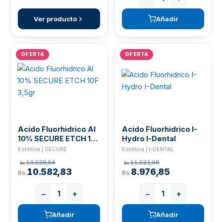
Ver producto
Añadir
OFERTA
OFERTA
Acido Fluorhidrico Al
Acido Fluorhidrico I-
10% SECURE ETCH 10F
Hydro I-Dental
3,5gr
Estética | SECURE
Estética | I-DENTAL
13.228,54
11.221,06
Bs.
Bs.
10.582,83
8.976,85
Bs.
Bs.
−
+
−
+
Añadir
Añadir