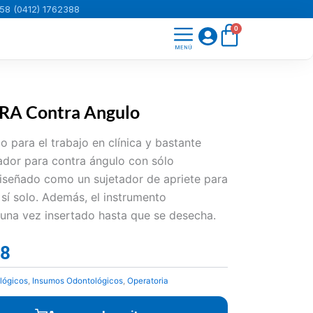
58 (0412) 1762388
Carrito
0
 RA Contra Angulo
 para el trabajo en clínica y bastante
tador para contra ángulo con sólo
 diseñado como un sujetador de apriete para
sí solo. Además, el instrumento
una vez insertado hasta que se desecha.
98
El
precio
lógicos
,
Insumos Odontológicos
,
Operatoria
actual
es: