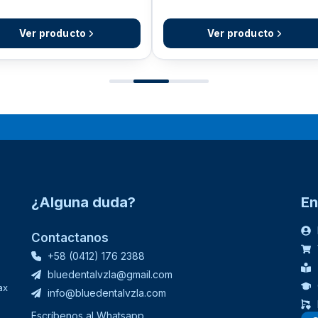
21.142,20
Bs.
Ver producto
Ver opciones
¿Alguna duda?
En
Contactanos
+58 (0412) 176 2388
bluedentalvzla@gmail.com
ax
info@bluedentalvzla.com
Escríbenos al Whatsapp