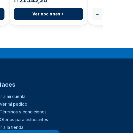
11.025,12
Bs.
−
+
Añadir
Ver opcione
laces
Ir a mi cuenta
Ver mi pedido
Términos y condiciones
Ofertas para estudiantes
Ir a la tienda