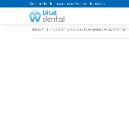
Ir
Su tienda de insumos médicos dentales
al
contenido
Inicio
/
Insumos Odontológicos
/
Operatoria
/ Adaptador de F