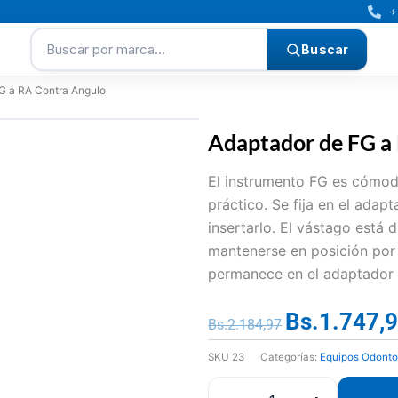
+
Buscar por marca…
Buscar
G a RA Contra Angulo
Adaptador de FG a
El instrumento FG es cómodo
práctico. Se fija en el adap
insertarlo. El vástago está
mantenerse en posición por 
permanece en el adaptador 
Bs.
1.747,
El
Bs.
2.184,97
precio
SKU
23
Categorías:
Equipos Odonto
original
era: