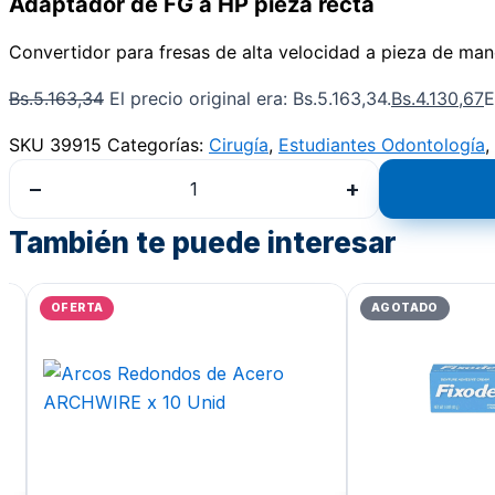
Adaptador de FG a HP pieza recta
Convertidor para fresas de alta velocidad a pieza de man
Bs.
5.163,34
El precio original era: Bs.5.163,34.
Bs.
4.130,67
E
SKU
39915
Categorías:
Cirugía
,
Estudiantes Odontología
,
−
+
También te puede interesar
OFERTA
AGOTADO