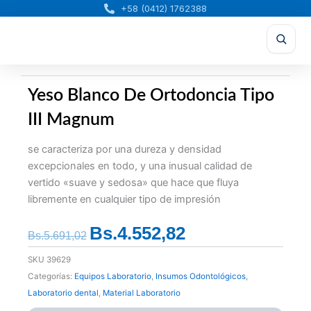
Ir
+58 (0412) 1762388
al
contenido
Yeso Blanco De Ortodoncia Tipo
III Magnum
se caracteriza por una dureza y densidad
excepcionales en todo, y una inusual calidad de
vertido «suave y sedosa» que hace que fluya
libremente en cualquier tipo de impresión
Bs.
4.552,82
El
El
Bs.
5.691,02
precio
precio
SKU
39629
original
actual
Categorías:
Equipos Laboratorio
,
Insumos Odontológicos
,
era:
es:
Laboratorio dental
,
Material Laboratorio
Bs.5.691,02.
Bs.4.552,82.