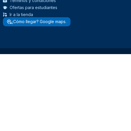
Términos y condiciones
Ofertas para estudiantes
Ir a la tienda
¿Cómo llegar? Google maps.
> Ver todos los productos <
MENÚ DE CATEGORÍAS
Insumos Odontológicos
Estudiantes de Odontología
Operatoria
Ortodoncia
Prótesis
Estética