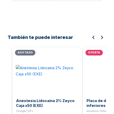
También te puede interesar
Rango
El
de
prec
AGOTADO
OFERTA
precios:
orig
desde
era:
Bs.10.817,67
Bs.
hasta
Bs.11.037,36
Anestesia Lidocaina 2% Zeyco
Placa de dient
Caja x50 (EXE)
inferiores po
Coral
Cirugía | DFL
Insumos Odontoló