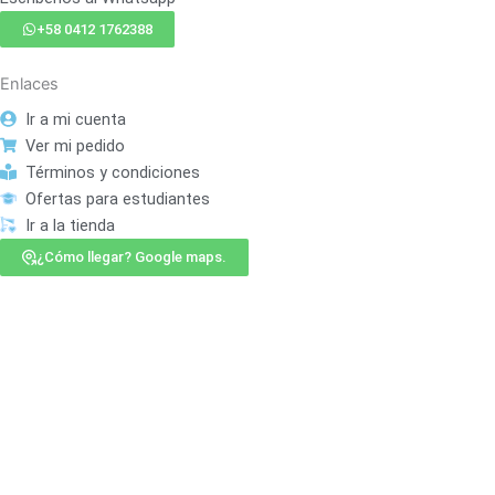
+58 0412 1762388
Enlaces
Ir a mi cuenta
Ver mi pedido
Términos y condiciones
Ofertas para estudiantes
Ir a la tienda
¿Cómo llegar? Google maps.
> Ver todos los productos <
MENÚ DE CATEGORÍAS
Insumos Odontológicos