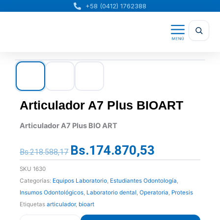
Ir
+58 (0412) 1762388
al
contenido
Articulador A7 Plus BIOART
Articulador A7 Plus BIO ART
Bs.
174.870,53
El
El
Bs.
218.588,17
precio
precio
SKU
1630
original
actual
Categorías:
Equipos Laboratorio
,
Estudiantes Odontología
,
era:
es:
Insumos Odontológicos
,
Laboratorio dental
,
Operatoria
,
Protesis
Bs.218.588,17.
Bs.174.870,53.
Etiquetas
articulador
,
bioart