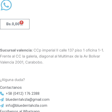
0
Carrito
Bs.
0,00
Sucursal valencia:
CCp imperial II calle 137 piso 1 oficina 1-1.
Frente al CC la galeria, diagonal al Multimax de la Av Bolivar
Valencia 2001, Carabobo.
¿Alguna duda?
Contactanos
+58 (0412) 176 2388
bluedentalvzla@gmail.com
info@bluedentalvzla.com
Escríbenos al Whatsapp