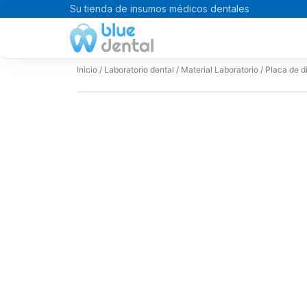
Ir
Su tienda de insumos médicos dentales
al
contenido
Inicio
/
Laboratorio dental
/
Material Laboratorio
/ Placa de d