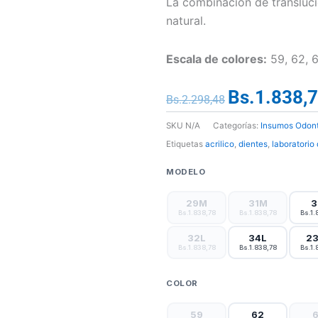
La combinación de transluci
natural.
Escala de colores:
59, 62, 6
Bs.
1.838,
El
Bs.
2.298,48
precio
SKU
N/A
Categorías:
Insumos Odont
original
Etiquetas
acrilico
,
dientes
,
laboratorio
era:
Placa
Bs.2.298,48.
MODELO
de
dientes
29M
31M
3
Bs.1.838,78
Bs.1.838,78
Bs.1.
acrilicos
superiores
32L
34L
2
Bs.1.838,78
Bs.1.838,78
Bs.1.
posteriores
marca
COLOR
Coral
cantidad
59
62