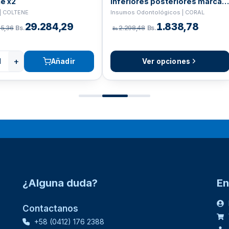
e x2
inferiores posteriores marca
Coral
 | COLTENE
Insumos Odontológicos | CORAL
29.284,29
1.838,78
05,36
Bs.
2.298,48
Bs.
Bs.
+
Añadir
Ver opciones
¿Alguna duda?
En
Contactanos
+58 (0412) 176 2388