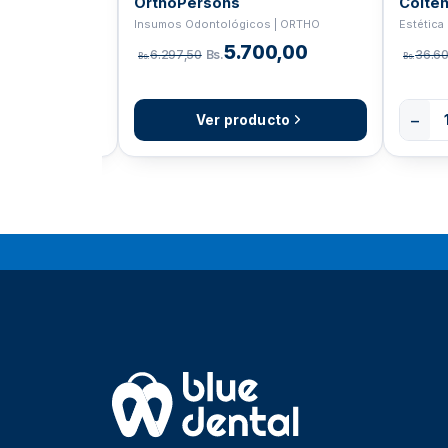
OrthoPersons
Colten
| INSTRUMENTAL
Insumos Odontológicos | ORTHO
Estética
4,39
5.700,00
6.297,50
Bs.
36.6
Bs.
Bs.
−
Añadir
Ver producto