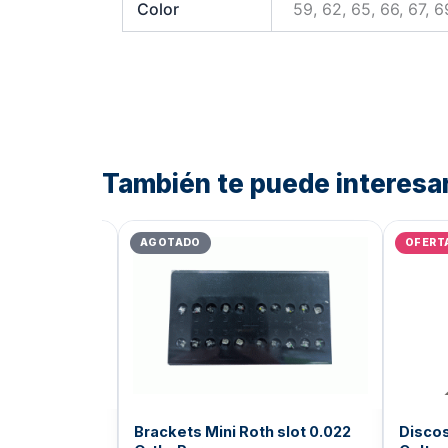
Color
59, 62, 65, 66, 67, 6
También te puede interesa
Rango
de
AGOTADO
OFERT
precios:
desde
Bs.10.805,68
hasta
Bs.11.025,12
e Arkansas
Brackets Mini Roth slot 0.022
Discos