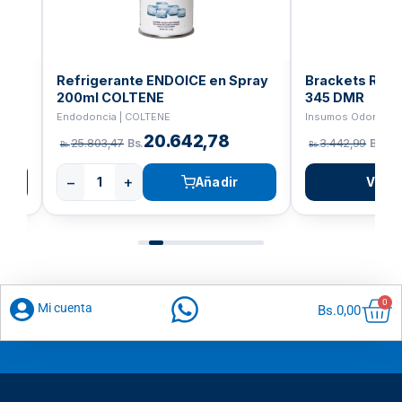
Refrigerante ENDOICE en Spray
Brackets Rot
a
200ml COLTENE
345 DMR
Endodoncia | COLTENE
Insumos Odontoló
20.642,78
2
25.803,47
Bs.
3.442,99
Bs.
Bs.
Bs.
−
+
Añadir
Ver p
Car
0
Mi cuenta
Bs.
0,00