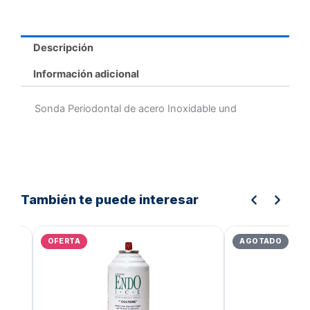
Descripción
Información adicional
Sonda Periodontal de acero Inoxidable und
También te puede interesar
El
El
El
precio
precio
prec
OFERTA
AGOTADO
original
actual
orig
era:
es:
era:
Bs.2.298,48.
Bs.1.838,78.
Bs.