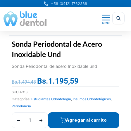
Ir
+58 (0412) 1762388
al
contenido
Sonda Periodontal de Acero
Inoxidable Und
Sonda Periodontal de acero Inoxidable und
Bs.
1.195,59
El
El
Bs.
1.494,48
precio
precio
SKU
4313
original
actual
Categorías:
Estudiantes Odontología
,
Insumos Odontológicos
,
era:
es:
Periodoncia
Bs.1.494,48.
Bs.1.195,59.
−
+
Agregar al carrito