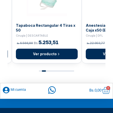
Tapaboca Rectangular 4 Tiras x
Anestesia Lid
50
Caja x50 (EXE)
Cirugía | DESCARTABLE
Cirugía | DFL
,46
5.253,51
6.566,88
Bs.
22.903,77
Bs.
Bs.
Bs.
Ver producto
Ver p
Car
0
Mi cuenta
Bs.
0,00