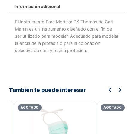
Información adicional
El Instrumento Para Modelar PK-Thomas de Carl
Martin es un instrumento diseñado con el fin de
ser utlilizado para modelar. Adecuado para modelar
la encía de la prótesis o para la colocación
selectiva de cera y resina protésica.
También te puede interesar
Rango
El
de
preci
AGOTADO
AGOTADO
precios:
origin
desde
era:
Bs.10.794,25
Bs.6.
hasta
Bs.11.013,46