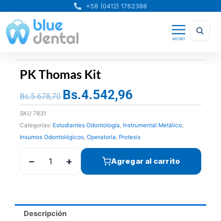
Ir
+58 (0412) 1762388
al
contenido
PK Thomas Kit
Bs.
4.542,96
El
El
Bs.
5.678,70
precio
precio
SKU
7831
original
actual
Categorías:
Estudiantes Odontología
,
Instrumental Metálico
,
era:
es:
Insumos Odontológicos
,
Operatoria
,
Protesis
Bs.5.678,70.
Bs.4.542,96.
−
+
Agregar al carrito
Descripción