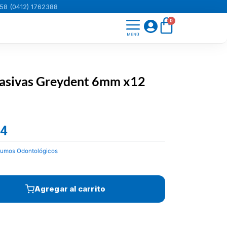
58 (0412) 1762388
Carrito
0
brasivas Greydent 6mm x12
94
El
precio
sumos Odontológicos
actual
es:
Bs.5.470,94.
Agregar al carrito