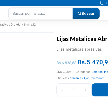
+
Buscar por marca…
Buscar
Abrasivas Greydent 6mm x12
Lijas Metalicas A
Lijas metálicas abrasivas
Bs.
5.470,
El
Bs.
6.838,68
precio
SKU
39396
Categorías:
Estética
,
In
original
Etiquetas
abrasivas
,
lijas
,
microdont
era:
Bs.6.838,68.
−
+