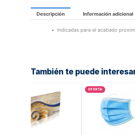
Descripción
Información adicional
Indicadas para el acabado proxima
También te puede interesa
El
El
precio
precio
OFERTA
AGOT
original
actual
era:
es:
Bs.3.442,99.
Bs.2.754,39.