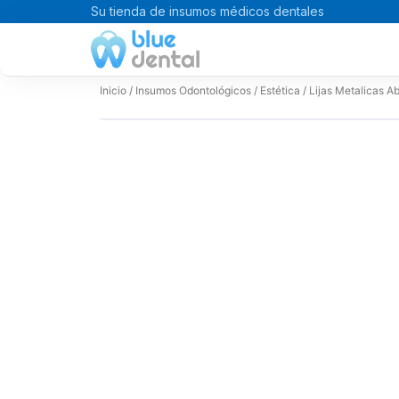
Ir
Su tienda de insumos médicos dentales
al
contenido
Inicio
/
Insumos Odontológicos
/
Estética
/ Lijas Metalicas 