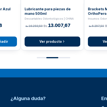
ante para piezas de
Brackets Mini Roth slot 0.022
500ml
OrthoPersons
bles Odontológicos | CHINA
Insumos Odontológicos | ORTHO
13.007,67
5.700,00
59,59
Bs.
6.297,50
Bs.
Bs.
Ver producto
Ver producto
¿Alguna duda?
En