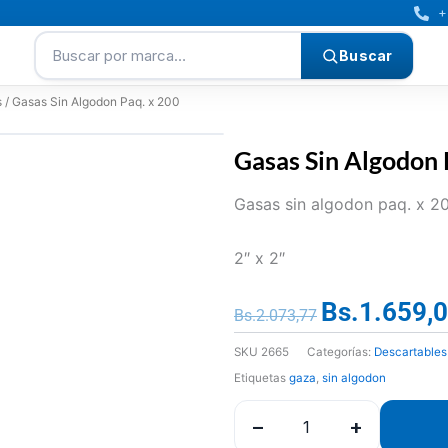
+
Buscar por marca…
Buscar
s
/ Gasas Sin Algodon Paq. x 200
Gasas Sin Algodon 
Gasas sin algodon paq. x 2
2″ x 2″
Bs.
1.659,
El
Bs.
2.073,77
precio
SKU
2665
Categorías:
Descartables
original
Etiquetas
gaza
,
sin algodon
era:
Bs.2.073,77.
−
+