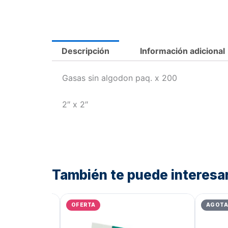
Descripción
Información adicional
Gasas sin algodon paq. x 200
2″ x 2″
También te puede interesa
El
El
precio
precio
OFERTA
AGOT
original
actual
era:
es: