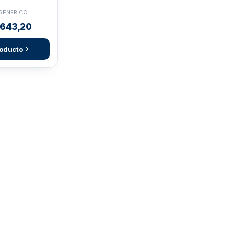
 GENERICO
643,20
roducto