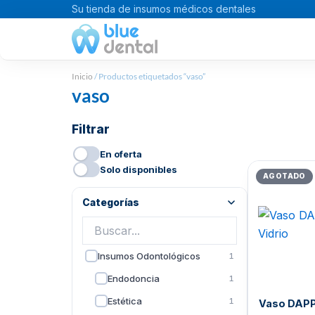
Ir
Su tienda de insumos médicos dentales
al
contenido
Inicio
/ Productos etiquetados “vaso”
vaso
Filtrar
En oferta
El
Solo disponibles
AGOTADO
pr
or
Categorías
er
Bs
Insumos Odontológicos
1
Endodoncia
1
Estética
1
Vaso DAPP