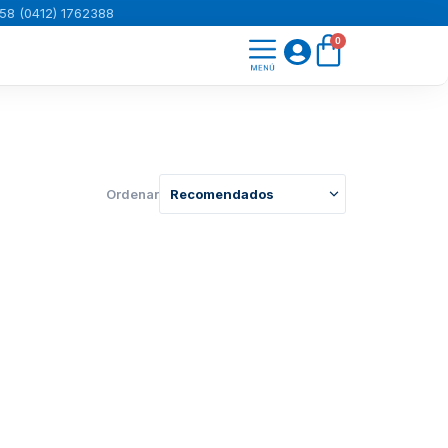
58 (0412) 1762388
Carrito
0
Ordenar