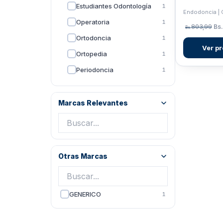
Estudiantes Odontología
1
Endodoncia |
Operatoria
1
803,99
Bs.
Bs.
Ortodoncia
1
Ver p
Ortopedia
1
Periodoncia
1
Protesis
1
Laboratorio dental
1
Marcas Relevantes
Material Laboratorio
1
Otras Marcas
GENERICO
1