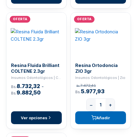
OFERTA
OFERTA
Resina Fluida Brilliant
Resina Ortodoncia
COLTENE 2.3gr
ZIO 3gr
Insumos Odontológicos | COLTENE
Insumos Odontológicos | Zio
8.732,32
7.472,41
-
Bs.
Bs.
5.977,93
9.882,50
Bs.
Bs.
−
+
Ver opciones
Añadir