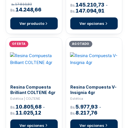
145.210,73
17.810,83
-
Bs.
Bs.
14.248,66
147.094,91
Bs.
Bs.
Ver producto
Ver opciones
OFERTA
AGOTADO
Resina Compuesta
Resina Compuesta V-
Brilliant COLTENE 4gr
Insignia 4gr
Estética | COLTENE
Estética
10.805,68
5.977,93
-
-
Bs.
Bs.
11.025,12
8.217,76
Bs.
Bs.
Ver opciones
Ver opciones