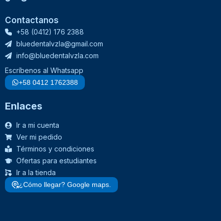
Contactanos
+58 (0412) 176 2388
bluedentalvzla@gmail.com
info@bluedentalvzla.com
Escríbenos al Whatsapp
+58 0412 1762388
Enlaces
Ir a mi cuenta
Ver mi pedido
Términos y condiciones
Ofertas para estudiantes
Ir a la tienda
¿Cómo llegar? Google maps.