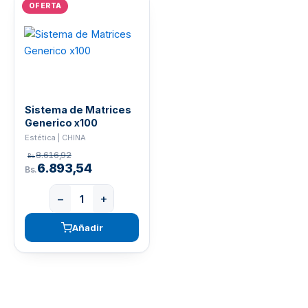
OFERTA
Sistema de Matrices
Generico x100
Estética | CHINA
8.616,92
Bs.
6.893,54
Bs.
−
+
Añadir