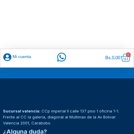
Car
0
Mi cuenta
Bs.
0,00
Sucursal valencia:
CCp imperial II calle 137 piso 1 oficina 1-1.
Frente al CC la galeria, diagonal al Multimax de la Av Bolivar
Valencia 2001, Carabobo.
¿Alguna duda?