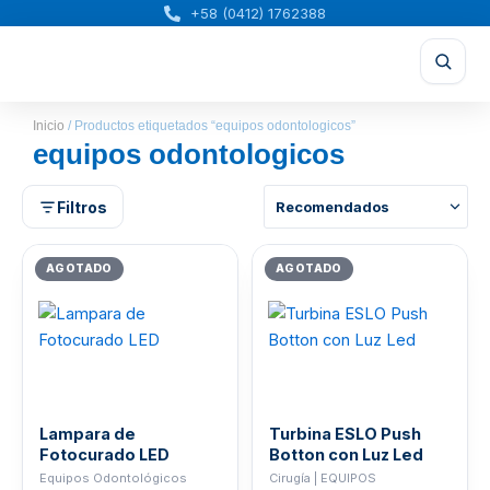
Ir
+58 (0412) 1762388
al
contenido
Inicio
/ Productos etiquetados “equipos odontologicos”
equipos odontologicos
Filtros
Rango
El
El
de
precio
precio
AGOTADO
AGOTADO
precios:
original
actual
desde
era:
es:
Bs.20.185,16
Bs.45.582,74.
Bs.36.466,19
hasta
Bs.39.403,73
Lampara de
Turbina ESLO Push
Fotocurado LED
Botton con Luz Led
Equipos Odontológicos
Cirugía | EQUIPOS