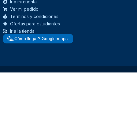
Ir a mi cuenta
Ver mi pedido
Términos y condiciones
Ofertas para estudiantes
Ir a la tienda
¿Cómo llegar? Google maps.
> Ver todos los productos <
MENÚ DE CATEGORÍAS
Insumos Odontológicos
Estudiantes de Odontología
Operatoria