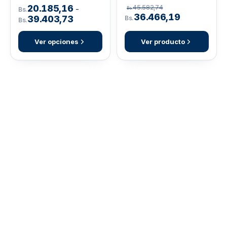
20.185,16
45.582,74
-
Bs.
Bs.
36.466,19
39.403,73
Bs.
Bs.
Ver opciones
Ver producto