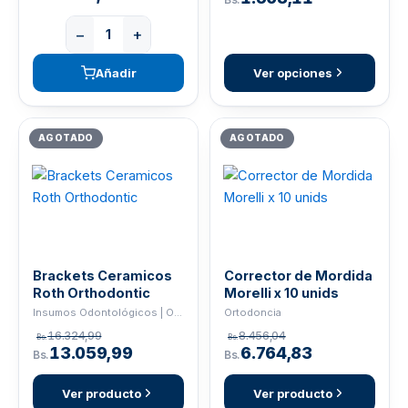
−
+
Añadir
Ver opciones
AGOTADO
AGOTADO
Brackets Ceramicos
Corrector de Mordida
Roth Orthodontic
Morelli x 10 unids
Insumos Odontológicos | ORTHO
Ortodoncia
16.324,99
8.456,04
Bs.
Bs.
13.059,99
6.764,83
Bs.
Bs.
Ver producto
Ver producto