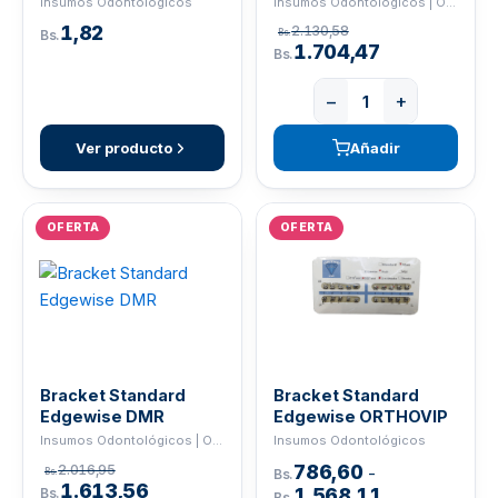
Insumos Odontológicos
Insumos Odontológicos | ORTHO
1,82
2.130,58
Bs.
Bs.
1.704,47
Bs.
−
+
Ver producto
Añadir
OFERTA
OFERTA
Bracket Standard
Bracket Standard
Edgewise DMR
Edgewise ORTHOVIP
Insumos Odontológicos | ORTHO
Insumos Odontológicos
786,60
2.016,95
-
Bs.
Bs.
1.613,56
1.568,11
Bs.
Bs.