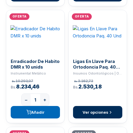
OFERTA
OFERTA
Erradicador De Habito
Ligas En Llave Para
DMR x 10 unids
Ortodoncia Paq. 40
Und
Instrumental Metálico
Insumos Odontológicos | ORTHO
10.293,07
3.162,73
Bs.
Bs.
8.234,46
2.530,18
Bs.
Bs.
−
+
Añadir
Ver opciones