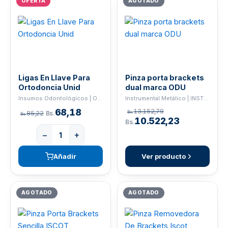
OFERTA
AGOTADO
Ligas En Llave Para
Pinza porta brackets
Ortodoncia Unid
dual marca ODU
Insumos Odontológicos | ORTHO
Instrumental Metálico | INSTRUMENTAL
68,18
13.152,79
85,22
Bs.
Bs.
Bs.
10.522,23
Bs.
−
+
Añadir
Ver producto
AGOTADO
AGOTADO