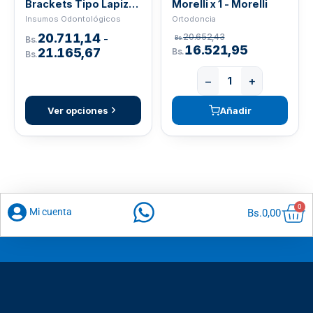
Brackets Tipo Lapiz
Morelli x 1 - Morelli
Morelli
Insumos Odontológicos
Ortodoncia
20.711,14
20.652,43
-
Bs.
Bs.
16.521,95
21.165,67
Bs.
Bs.
−
+
Ver opciones
Añadir
Car
0
Mi cuenta
Bs.
0,00