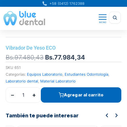
Ir
+58 (0412) 1762388
al
contenido
Vibrador De Yeso ECO
El
El
Bs.
97.480,43
Bs.
77.984,34
precio
precio
SKU
651
original
actual
Categorías:
Equipos Laboratorio
,
Estudiantes Odontología
,
era:
es:
Laboratorio dental
,
Material Laboratorio
Bs.97.480,43.
Bs.77.984,34.
−
+
Agregar al carrito
También te puede interesar
El
El