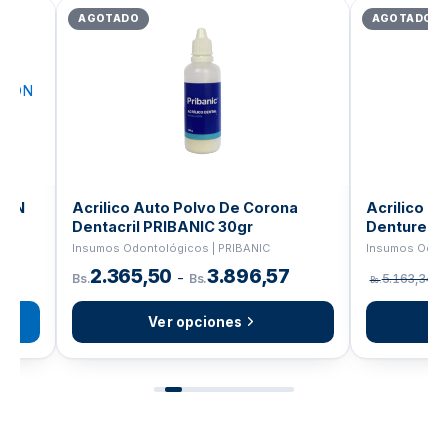
precio
precio
AGOTADO
AGOTADO
original
actual
era:
es:
Bs.1.264,88.
Bs.1.011,90.
N
Acrilico Auto Polvo De Corona
Acrilico liqu
Dentacril PRIBANIC 30gr
Denture
Insumos Odontológicos | PRIBANIC
Insumos Odontol
2.365,50
3.896,57
4
-
Bs.
Bs.
5.163,34
Bs.
Bs.
Ver opciones
Ver