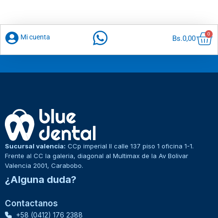
Car
0
Mi cuenta
Bs.
0,00
Sucursal valencia:
CCp imperial II calle 137 piso 1 oficina 1-1.
Frente al CC la galeria, diagonal al Multimax de la Av Bolivar
Valencia 2001, Carabobo.
¿Alguna duda?
Contactanos
+58 (0412) 176 2388