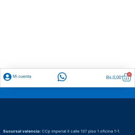
Car
0
Mi cuenta
Bs.
0,00
Sucursal valencia:
CCp imperial II calle 137 piso 1 oficina 1-1.