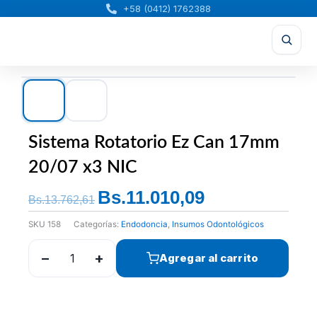
Ir
+58 (0412) 1762388
al
contenido
Sistema Rotatorio Ez Can 17mm
20/07 x3 NIC
Bs.
11.010,09
El
El
Bs.
13.762,61
precio
precio
SKU
158
Categorías:
Endodoncia
,
Insumos Odontológicos
original
actual
era:
es:
−
+
Agregar al carrito
Bs.13.762,61.
Bs.11.010,09.