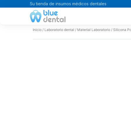
Ir
Su tienda de insumos médicos dentales
al
contenido
Inicio
/
Laboratorio dental
/
Material Laboratorio
/ Silicona P