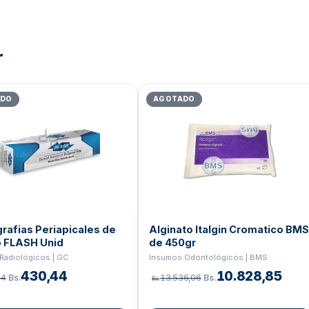
r
El
El
El
El
precio
precio
precio
prec
ADO
AGOTADO
original
actual
original
actua
era:
es:
era:
es:
Bs.1.019,45.
Bs.815,56.
Bs.85.435,78.
Bs.6
rafias Periapicales de
Alginato Italgin Cromatico BMS
o FLASH Unid
de 450gr
Radiológicos | GC
Insumos Odontológicos | BMS
430,44
10.828,85
04
Bs.
13.536,06
Bs.
Bs.