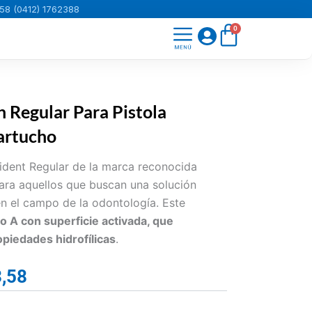
58 (0412) 1762388
Carrito
0
n Regular Para Pistola
artucho
sident Regular de la marca reconocida
para aquellos que buscan una solución
en el campo de la odontología. Este
po A con superficie activada, que
piedades hidrofílicas
.
,58
El
precio
actual