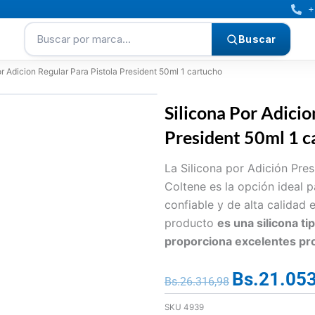
+
Buscar por marca…
Buscar
or Adicion Regular Para Pistola President 50ml 1 cartucho
Silicona Por Adicio
President 50ml 1 c
La Silicona por Adición Pre
Coltene es la opción ideal 
confiable y de alta calidad 
producto
es una silicona ti
proporciona excelentes pro
Bs.
21.053
El
Bs.
26.316,98
precio
SKU
4939
original