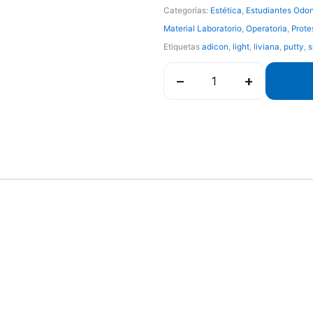
Categorías:
Estética
,
Estudiantes Odon
era:
Material Laboratorio
,
Operatoria
,
Prote
Bs.26.316,98.
Etiquetas
adicon
,
light
,
liviana
,
putty
,
s
−
+