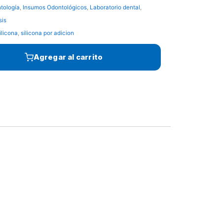
tología
,
Insumos Odontológicos
,
Laboratorio dental
,
es:
sis
Bs.21.053,58.
ilicona
,
silicona por adicion
Agregar al carrito