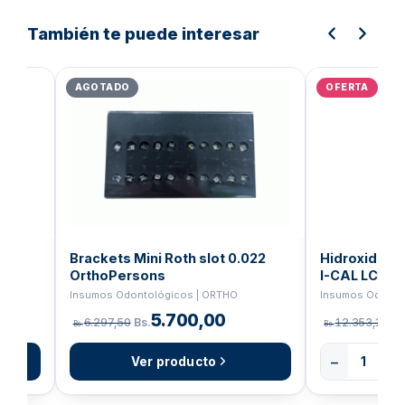
También te puede interesar
El
El
El
precio
precio
preci
AGOTADO
OFERTA
original
actual
origin
era:
es:
era:
Bs.5.173,94.
Bs.4.139,15.
Bs.6.
Brackets Mini Roth slot 0.022
Hidroxido De 
OrthoPersons
I-CAL LC I-Den
IO
Insumos Odontológicos | ORTHO
Insumos Odontológ
5.700,00
6.297,50
Bs.
12.353,13
Bs.
Bs.
Bs.
−
+
Ver producto