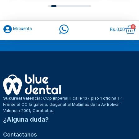
Car
0
Mi cuenta
Bs.
0,00
Sucursal valencia:
CCp imperial II calle 137 piso 1 oficina 1-1.
Frente al CC la galeria, diagonal al Multimax de la Av Bolivar
Valencia 2001, Carabobo.
¿Alguna duda?
Contactanos