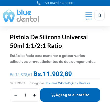
Ir
+58 (0412) 1762388
al
contenido
Pistola De Silicona Universal
50ml 1:1/2:1 Ratio
Está diseñada para manchar o gotear varios
adhesivos o revestimientos de dos componentes
Bs.
11.902,89
El
El
Bs.
14.878,61
precio
precio
SKU
39883
Categorías:
Insumos Odontológicos
,
Protesis
original
actual
era:
es:
−
+
Agregar al carrito
Bs.14.878,61.
Bs.11.902,89.