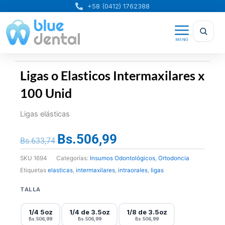
Ir
+58 (0412) 1762388
al
contenido
Ligas o Elasticos Intermaxilares x
100 Unid
Ligas elásticas
Bs.
506,99
El
El
Bs.
633,74
precio
precio
SKU
1694
Categorías:
Insumos Odontológicos
,
Ortodoncia
original
actual
Etiquetas
elasticas
,
intermaxilares
,
intraorales
,
ligas
era:
es:
Ligas
Bs.633,74.
Bs.506,99.
TALLA
o
Elasticos
1/4 5oz
1/4 de 3.5oz
1/8 de 3.5oz
Bs.506,99
Bs.506,99
Bs.506,99
Intermaxilares