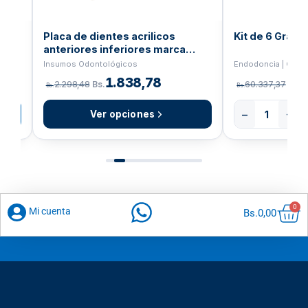
Placa de dientes acrilicos
Kit de 6 Grap
anteriores inferiores marca
Coral
Endodoncia | COL
Insumos Odontológicos
1.838,78
60.337,37
Bs.
2.298,48
Bs.
Bs.
Bs.
−
+
Ver opciones
Car
0
Mi cuenta
Bs.
0,00