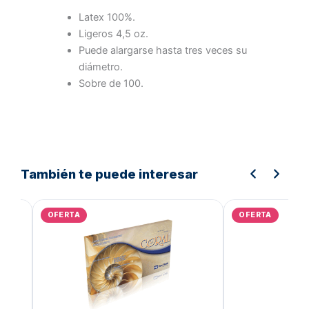
Latex 100%.
Ligeros 4,5 oz.
Puede alargarse hasta tres veces su
diámetro.
Sobre de 100.
También te puede interesar
El
El
El
precio
precio
preci
OFERTA
OFERTA
original
actual
origin
era:
es:
era:
Bs.3.215,98.
Bs.2.572,78.
Bs.2.