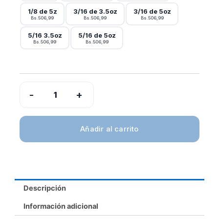
x
1/8 de 5z
3/16 de 3.5oz
3/16 de 5oz
Bs.506,99
Bs.506,99
Bs.506,99
100
Unid
5/16 3.5oz
5/16 de 5oz
Bs.506,99
Bs.506,99
cantidad
-
+
Añadir al carrito
Descripción
Información adicional