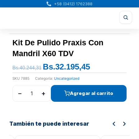
Ir
+58 (0412) 1762388
al
contenido
Kit De Pulido Praxis Con
Mandril X60 TDV
Bs.
32.195,45
El
El
Bs.
40.244,31
precio
precio
SKU
7885
Categoría:
Uncategorized
original
actual
era:
es:
−
+
Agregar al carrito
Bs.40.244,31.
Bs.32.195,45.
También te puede interesar
El
El
El
precio
precio
prec