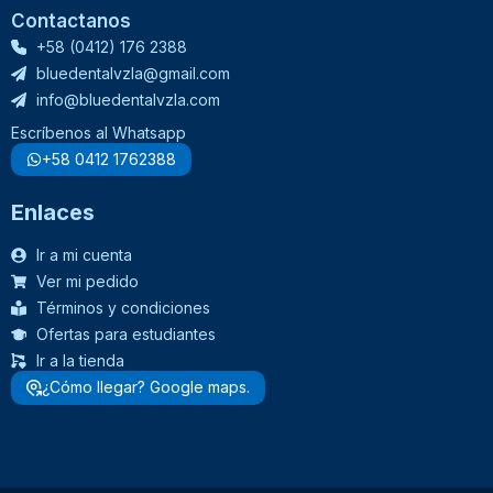
Contactanos
+58 (0412) 176 2388
bluedentalvzla@gmail.com
info@bluedentalvzla.com
Escríbenos al Whatsapp
+58 0412 1762388
Enlaces
Ir a mi cuenta
Ver mi pedido
Términos y condiciones
Ofertas para estudiantes
Ir a la tienda
¿Cómo llegar? Google maps.