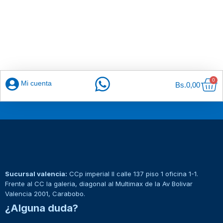
Car
0
Mi cuenta
Bs.
0,00
Sucursal valencia:
CCp imperial II calle 137 piso 1 oficina 1-1.
Frente al CC la galeria, diagonal al Multimax de la Av Bolivar
Valencia 2001, Carabobo.
¿Alguna duda?