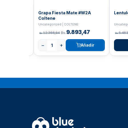
 de Tubo
Grapa Fiesta Mate #W2A
Lentul
e
Coltene
Uncatego
ía | COLTENE
Uncategorized | COLTENE
120,22
9.893,47
5.463
12.366,84
Bs.
Bs.
Bs.
−
+
Añadir
Añadir