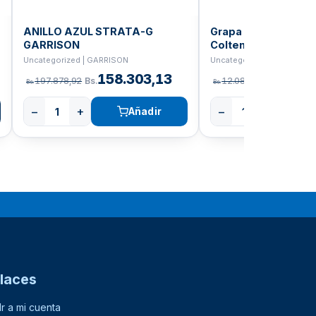
ANILLO AZUL STRATA-G
Grapa Fiesta Mate
GARRISON
Coltene
Uncategorized | GARRISON
Uncategorized | COLTENE
158.303,13
9.666
197.878,92
Bs.
12.082,76
Bs.
Bs.
Bs.
−
+
−
+
Añadir
laces
Ir a mi cuenta