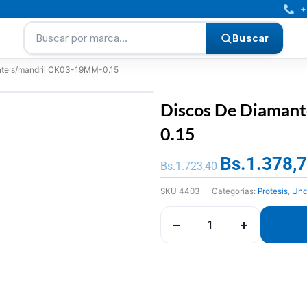
+
Buscar por marca…
Buscar
nte s/mandril CK03-19MM-0.15
Discos De Diaman
0.15
Bs.
1.378,
El
Bs.
1.723,40
precio
SKU
4403
Categorías:
Protesis
,
Unc
original
era:
−
+
Bs.1.723,40.