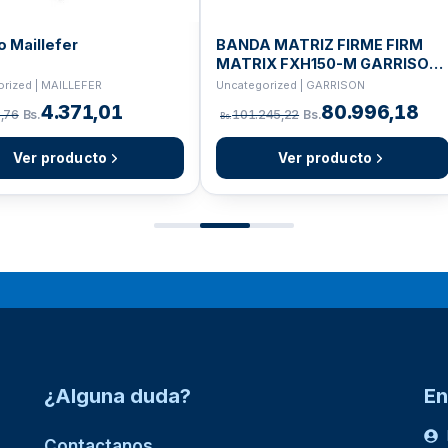
o Maillefer
BANDA MATRIZ FIRME FIRM
MATRIX FXH150-M GARRISON
X50
rized | MAILLEFER
Uncategorized | GARRISON
4.371,01
80.996,18
,76
Bs.
101.245,22
Bs.
Bs.
Ver producto
Ver producto
¿Alguna duda?
En
Contactanos