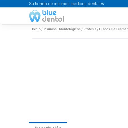
Ir
Su tienda de insumos médicos dentales
al
contenido
Inicio
/
Insumos Odontológicos
/
Protesis
/ Discos De Diama