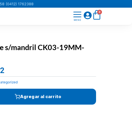
58 (0412) 1762388
Carrito
0
te s/mandril CK03-19MM-
72
El
precio
ategorized
actual
es:
Agregar al carrito
Bs.1.378,72.