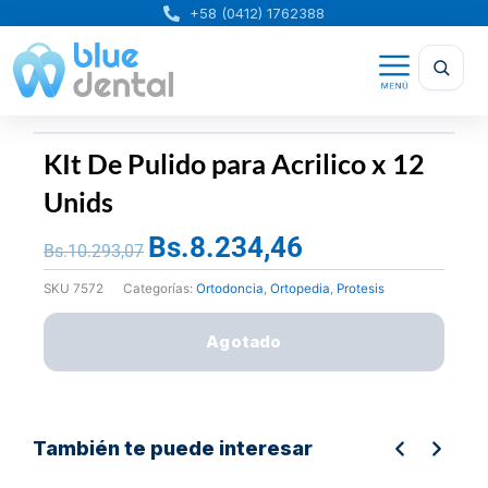
Ir
+58 (0412) 1762388
al
contenido
KIt De Pulido para Acrilico x 12
Unids
Bs.
8.234,46
El
El
Bs.
10.293,07
precio
precio
SKU
7572
Categorías:
Ortodoncia
,
Ortopedia
,
Protesis
original
actual
era:
es:
Agotado
Bs.10.293,07.
Bs.8.234,46.
También te puede interesar
El
El
El