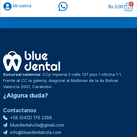
Car
0
Mi cuenta
Bs.
0,00
Sucursal valencia:
CCp imperial II calle 137 piso 1 oficina 1-1.
Frente al CC la galeria, diagonal al Multimax de la Av Bolivar
Valencia 2001, Carabobo.
¿Alguna duda?
Contactanos
+58 (0412) 176 2388
bluedentalvzla@gmail.com
info@bluedentalvzla.com