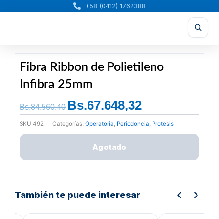
Ir
+58 (0412) 1762388
al
contenido
Fibra Ribbon de Polietileno
Infibra 25mm
Bs.
67.648,32
El
El
Bs.
84.560,40
precio
precio
SKU
492
Categorías:
Operatoria
,
Periodoncia
,
Protesis
original
actual
era:
es:
Agotado
Bs.84.560,40.
Bs.67.648,32.
También te puede interesar
El
El
El
precio
precio
preci