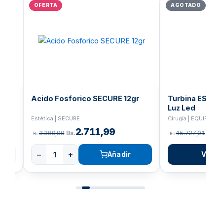
OFERTA
AGOTADO
original
actual
origin
era:
es:
era:
Bs.10.927,51.
Bs.8.742,01.
Bs.3.
Acido Fosforico SECURE 12gr
Turbina ESLO 
Luz Led
Estética | SECURE
Cirugía | EQUIPOS
2.711,99
3.389,99
Bs.
45.727,01
Bs.
Bs.
Bs.
−
+
Añadir
Ver p