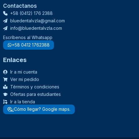
Contactanos
+58 (0412) 176 2388
bluedentalvzla@gmail.com
info@bluedentalvzla.com
Escríbenos al Whatsapp
+58 0412 1762388
Enlaces
Ir a mi cuenta
Ver mi pedido
Términos y condiciones
Ofertas para estudiantes
Ir a la tienda
¿Cómo llegar? Google maps.