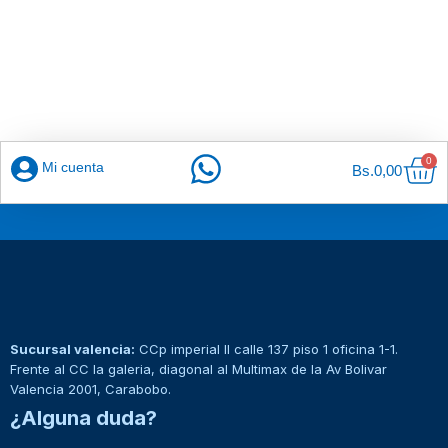
Car
0
Mi cuenta
Bs.
0,00
Sucursal valencia:
CCp imperial II calle 137 piso 1 oficina 1-1.
Frente al CC la galeria, diagonal al Multimax de la Av Bolivar
Valencia 2001, Carabobo.
¿Alguna duda?