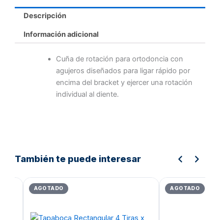
Descripción
Información adicional
Cuña de rotación para ortodoncia con
agujeros diseñados para ligar rápido por
encima del bracket y ejercer una rotación
individual al diente.
También te puede interesar
El
El
El
precio
precio
preci
AGOTADO
AGOTADO
original
actual
origin
era:
es:
era:
Bs.2.296,05.
Bs.1.836,84.
Bs.6.