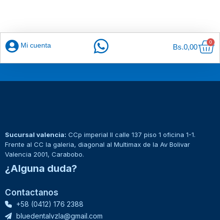
Car
0
Mi cuenta
Bs.
0,00
Sucursal valencia:
CCp imperial II calle 137 piso 1 oficina 1-1.
Frente al CC la galeria, diagonal al Multimax de la Av Bolivar
Valencia 2001, Carabobo.
¿Alguna duda?
Contactanos
+58 (0412) 176 2388
bluedentalvzla@gmail.com