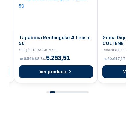
Tapaboca Rectangular 4 Tiras x
Goma Dique E
50
COLTENE
Cirugía | DESCARTABLE
Descartables Odon
5.253,51
6.566,88
Bs.
20.617,17
Bs.
Bs.
Bs.
Ver producto
Ver p