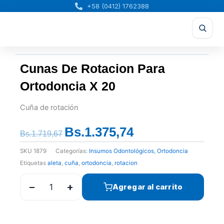
Ir
+58 (0412) 1762388
al
contenido
Cunas De Rotacion Para
Ortodoncia X 20
Cuña de rotación
Bs.
1.375,74
El
El
Bs.
1.719,67
precio
precio
SKU
1879
Categorías:
Insumos Odontológicos
,
Ortodoncia
original
actual
Etiquetas
aleta
,
cuña
,
ortodoncia
,
rotacion
era:
es:
Bs.1.719,67.
Bs.1.375,74.
−
+
Agregar al carrito