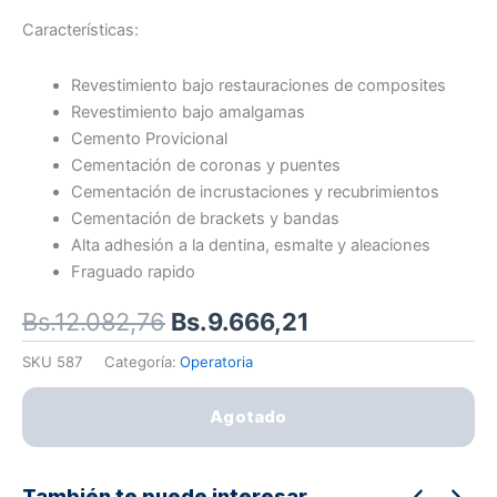
Características:
Revestimiento bajo restauraciones de composites
Revestimiento bajo amalgamas
Cemento Provicional
Cementación de coronas y puentes
Cementación de incrustaciones y recubrimientos
Cementación de brackets y bandas
Alta adhesión a la dentina, esmalte y aleaciones
Fraguado rapido
El
El
Bs.
12.082,76
Bs.
9.666,21
precio
precio
SKU
587
Categoría:
Operatoria
original
actual
era:
es:
Agotado
Bs.12.082,76.
Bs.9.666,21.
También te puede interesar