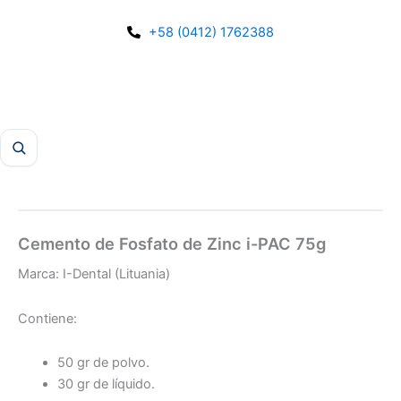
Ir
al
+58 (0412) 1762388
contenido
Cemento de Fosfato de Zinc i-PAC 75g
Marca: I-Dental (Lituania)
Contiene:
50 gr de polvo.
30 gr de líquido.