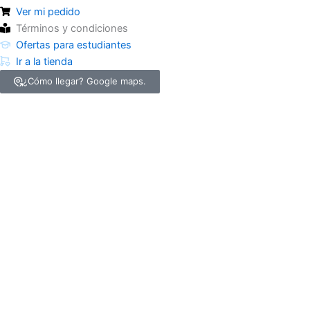
Ver mi pedido
Términos y condiciones
Ofertas para estudiantes
Ir a la tienda
¿Cómo llegar? Google maps.
> Ver todos los productos <
MENÚ DE CATEGORÍAS
Insumos Odontológicos
Estudiantes de Odontología
Operatoria
Ortodoncia
Prótesis
Estética