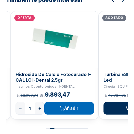
Rango
El
de
pre
OFERTA
AGOTADO
precios:
orig
desde
era
Bs.10.817,67
Bs.
hasta
Bs.11.037,36
Hidroxido De Calcio Fotocurado I-
Turbina ESLO 
CAL LC I-Dental 2.5gr
Led
Insumos Odontológicos | I-DENTAL
Cirugía | EQUIPOS
9.893,47
12.366,84
Bs.
45.727,01
Bs.
Bs.
Bs.
−
+
Añadir
Ver