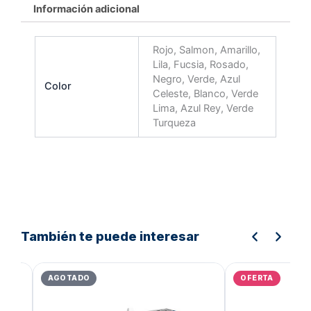
Información adicional
Rojo, Salmon, Amarillo,
Lila, Fucsia, Rosado,
Negro, Verde, Azul
Color
Celeste, Blanco, Verde
Lima, Azul Rey, Verde
Turqueza
También te puede interesar
El
El
El
precio
precio
precio
AGOTADO
OFERTA
original
actual
original
era:
es:
era:
Bs.6.619,01.
Bs.5.295,20.
Bs.539