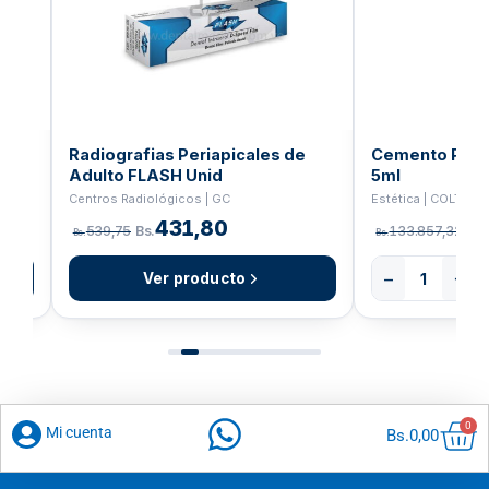
m 1
Radiografias Periapicales de
Cemento Parac
Adulto FLASH Unid
5ml
Centros Radiológicos | GC
Estética | COLTENE
431,80
539,75
Bs.
133.857,32
Bs.
Bs.
Bs.
−
+
Ver producto
Car
0
Mi cuenta
Bs.
0,00