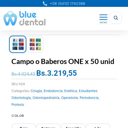
Ir
+58 (0412) 1762388
al
contenido
Campo o Baberos ONE x 50 unid
Bs.
3.219,55
El
El
Bs.
4.024,43
precio
precio
SKU
N/A
original
actual
Categorías:
Cirugía
,
Endodoncia
,
Estética
,
Estudiantes
era:
es:
Odontología
,
Odontopedriatría
,
Operatoria
,
Periodoncia
,
Bs.4.024,43.
Bs.3.219,55.
Protesis
Campo
COLOR
o
Baberos