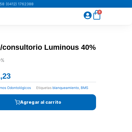
58 (0412) 1762388
Carrito
0
/consultorio Luminous 40%
0%
,23
El
precio
mos Odontológicos
Etiquetas
blanqueamiento
,
BMS
actual
es:
Agregar al carrito
Bs.27.922,23.