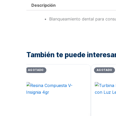
Descripción
Blanqueamiento dental para consu
También te puede interesa
El
El
precio
precio
AGOTADO
AGOT
original
actual
era:
es:
Bs.16.259,59.
Bs.13.007,67.