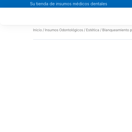
Ir
Su tienda de insumos médicos dentales
al
contenido
Inicio
/
Insumos Odontológicos
/
Estética
/ Blanqueamiento p