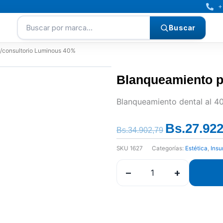
+
Buscar por marca…
Buscar
/consultorio Luminous 40%
Blanqueamiento p
Blanqueamiento dental al 4
Bs.
27.922
El
Bs.
34.902,79
precio
SKU
1627
Categorías:
Estética
,
Insu
original
era:
−
+
Bs.34.902,79.