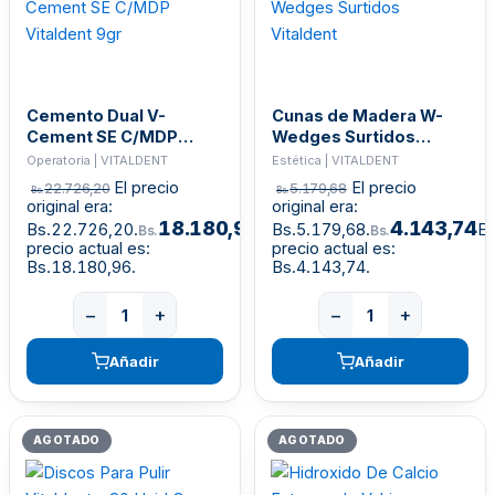
Cemento Dual V-
Cunas de Madera W-
Cement SE C/MDP
Wedges Surtidos
Vitaldent 9gr
Vitaldent
Operatoria | VITALDENT
Estética | VITALDENT
El precio
El precio
22.726,20
5.179,68
Bs.
Bs.
original era:
original era:
18.180,96
4.143,74
Bs.22.726,20.
El
Bs.5.179,68.
El
Bs.
Bs.
precio actual es:
precio actual es:
Bs.18.180,96.
Bs.4.143,74.
−
+
−
+
Añadir
Añadir
AGOTADO
AGOTADO