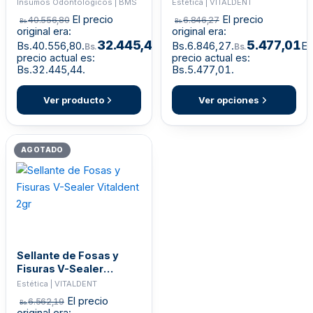
Insumos Odontológicos | BMS
Estética | VITALDENT
El precio
El precio
40.556,80
6.846,27
Bs.
Bs.
original era:
original era:
32.445,44
5.477,01
Bs.40.556,80.
El
Bs.6.846,27.
El
Bs.
Bs.
precio actual es:
precio actual es:
Bs.32.445,44.
Bs.5.477,01.
Ver producto
Ver opciones
AGOTADO
Sellante de Fosas y
Fisuras V-Sealer
Vitaldent 2gr
Estética | VITALDENT
El precio
6.562,19
Bs.