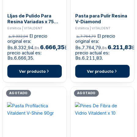
LIjas de Pulido Para
Pasta para Pulir Resina
Resina Variadas x 75
V-Diamond
Unid Vitaldent
Estética | VITALDENT
Estética | VITALDENT
El precio
El precio
8.332,94
7.764,79
Bs.
Bs.
original era:
original era:
6.666,35
6.211,83
Bs.8.332,94.
El
Bs.7.764,79.
El
Bs.
Bs.
precio actual es:
precio actual es:
Bs.6.666,35.
Bs.6.211,83.
Ver producto
Ver producto
AGOTADO
AGOTADO