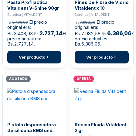
Pasta Profilactica
Pines De Fibra de Vidrio
Vitaldent V-Shine 90gr
Vitaldent x 10
Estética | VITALDENT
Estética | VITALDENT
El precio
El precio
3.408,93
7.982,58
Bs.
Bs.
original era:
original era:
2.727,14
6.386,06
Bs.3.408,93.
El
Bs.7.982,58.
El
Bs.
Bs.
precio actual es:
precio actual es:
Bs.2.727,14.
Bs.6.386,06.
Ver producto
Ver producto
AGOTADO
OFERTA
Pistola dispensadora
Resina Fluida Vitaldent
de silicona BMS und.
2 gr