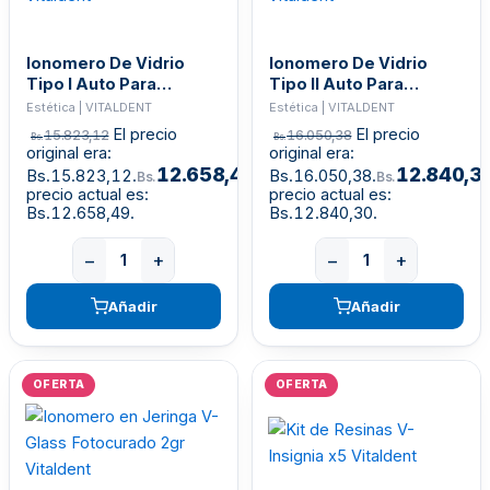
Ionomero De Vidrio
Ionomero De Vidrio
Tipo I Auto Para
Tipo II Auto Para
Cementar V-Glass C
Restaurar V-Glass R
Estética | VITALDENT
Estética | VITALDENT
Vitaldent
Vitaldent
El precio
El precio
15.823,12
16.050,38
Bs.
Bs.
original era:
original era:
12.658,49
12.840,3
Bs.15.823,12.
El
Bs.16.050,38.
Bs.
Bs.
precio actual es:
precio actual es:
Bs.12.658,49.
Bs.12.840,30.
−
+
−
+
Añadir
Añadir
OFERTA
OFERTA