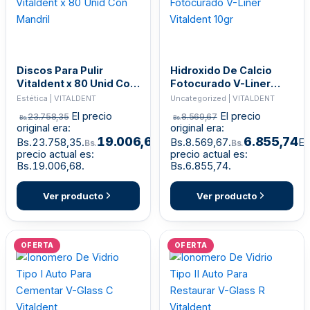
Discos Para Pulir
Hidroxido De Calcio
Vitaldent x 80 Unid Con
Fotocurado V-Liner
Mandril
Vitaldent 10gr
Estética | VITALDENT
Uncategorized | VITALDENT
El precio
El precio
23.758,35
8.569,67
Bs.
Bs.
original era:
original era:
19.006,68
6.855,74
Bs.23.758,35.
El
Bs.8.569,67.
El
Bs.
Bs.
precio actual es:
precio actual es:
Bs.19.006,68.
Bs.6.855,74.
Ver producto
Ver producto
OFERTA
OFERTA