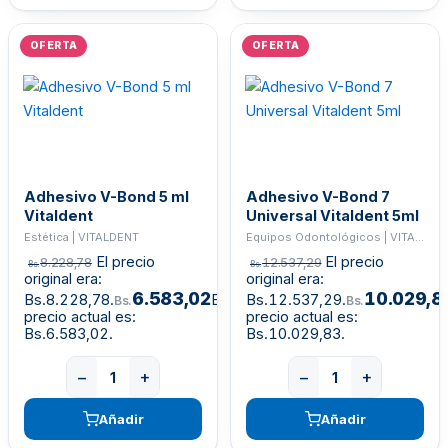
OFERTA
OFERTA
Adhesivo V-Bond 5 ml
Adhesivo V-Bond 7
Vitaldent
Universal Vitaldent 5ml
Estética | VITALDENT
Equipos Odontológicos | VITALDENT
El precio
El precio
8.228,78
12.537,29
Bs.
Bs.
original era:
original era:
6.583,02
10.029,8
Bs.8.228,78.
El
Bs.12.537,29.
Bs.
Bs.
precio actual es:
precio actual es:
Bs.6.583,02.
Bs.10.029,83.
−
+
−
+
Añadir
Añadir