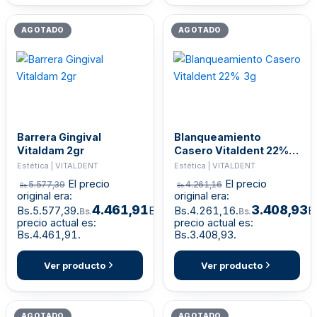
AGOTADO
AGOTADO
Barrera Gingival
Blanqueamiento
Vitaldam 2gr
Casero Vitaldent 22%
3g
Estética | VITALDENT
Estética | VITALDENT
El precio
El precio
5.577,39
4.261,16
Bs.
Bs.
original era:
original era:
4.461,91
3.408,93
Bs.5.577,39.
El
Bs.4.261,16.
El
Bs.
Bs.
precio actual es:
precio actual es:
Bs.4.461,91.
Bs.3.408,93.
Ver producto
Ver producto
AGOTADO
AGOTADO