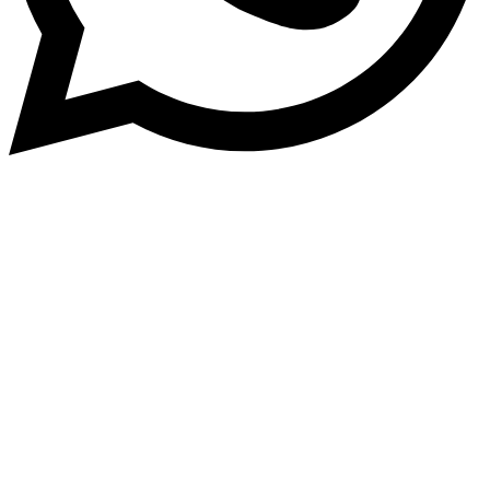
> Ver todos los productos <
MENÚ DE CATEGORÍAS
Insumos Odontológicos
Estudiantes de Odontología
Operatoria
Ortodoncia
Prótesis
Estética