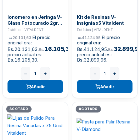
Ionomero en Jeringa V-
Kit de Resinas V-
Glass Fotocurado 2gr
Insignia x5 Vitaldent
Vitaldent
Estética | VITALDENT
Estética | VITALDENT
El precio
El precio
20.131,63
41.124,95
Bs.
Bs.
original era:
original era:
16.105,30
32.899,9
Bs.20.131,63.
El
Bs.41.124,95.
Bs.
Bs.
precio actual es:
precio actual es:
Bs.16.105,30.
Bs.32.899,96.
−
+
−
+
Añadir
Añadir
AGOTADO
AGOTADO