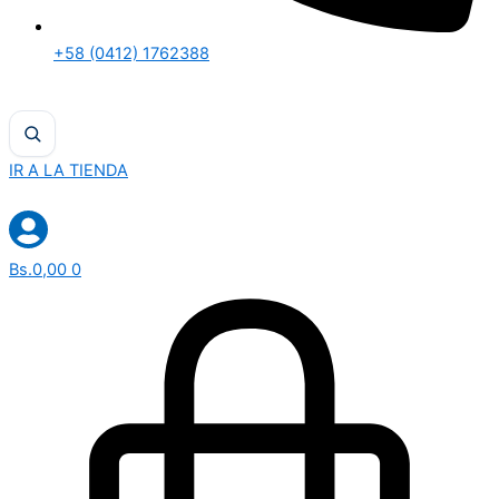
+58 (0412) 1762388
IR A LA TIENDA
Bs.
0,00
0