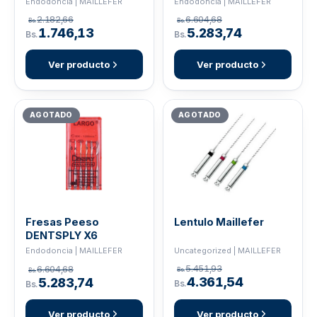
Endodoncia | MAILLEFER
Endodoncia | MAILLEFER
2.182,66
6.604,68
Bs.
Bs.
1.746,13
5.283,74
Bs.
Bs.
Ver producto
Ver producto
AGOTADO
AGOTADO
Fresas Peeso
Lentulo Maillefer
DENTSPLY X6
Uncategorized | MAILLEFER
Endodoncia | MAILLEFER
5.451,93
6.604,68
Bs.
Bs.
4.361,54
5.283,74
Bs.
Bs.
Ver producto
Ver producto