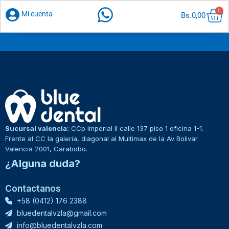
Car
0
Mi cuenta
Bs.
0,00
Sucursal valencia:
CCp imperial II calle 137 piso 1 oficina 1-1.
Frente al CC la galeria, diagonal al Multimax de la Av Bolivar
Valencia 2001, Carabobo.
¿Alguna duda?
Contactanos
+58 (0412) 176 2388
bluedentalvzla@gmail.com
info@bluedentalvzla.com