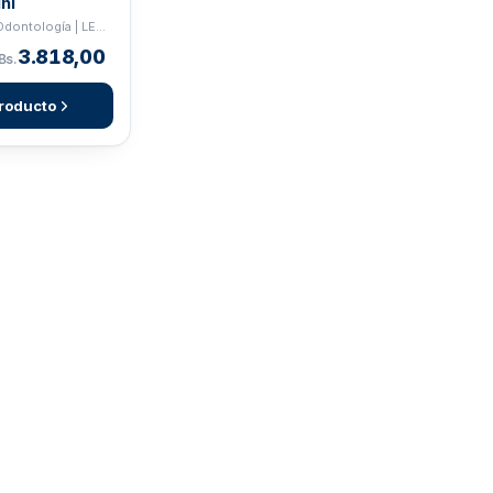
ni
Estudiantes Odontología | LEONE
3.818,00
Bs.
roducto