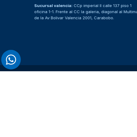
Sucursal valencia:
CCp imperial II calle 137 piso 1
oficina 1-1. Frente al CC la galeria, diagonal al Multim
de la Av Bolivar Valencia 2001, Carabobo.
> Ver todos los productos <
MENÚ DE CATEGORÍAS
Insumos Odontológicos
Estudiantes de Odontología
Operatoria