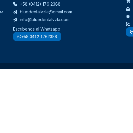
+58 (0412) 176 2388
ax
bluedentalvzla@gmail.com
info@bluedentalvzla.com
Escríbenos al Whatsapp
+58 0412 1762388