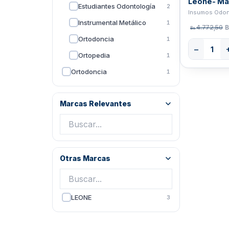
Leone- Ma
Estudiantes Odontología
2
Instrumental Metálico
1
4.772,50
B
Bs.
Ortodoncia
1
−
Ortopedia
1
Ortodoncia
1
Marcas Relevantes
Otras Marcas
LEONE
3