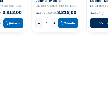
xi
Leone- Medio
Leone- Mi
Insumos Odontológicos | LEONE
Equipos Odontológicos | LEONE
3.818,00
3.818,00
s.
4.772,50
Bs.
4.772,50
Bs.
Bs.
+
−
+
Añadir
Añadir
Ver p