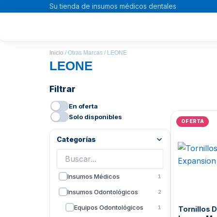
Ir
Su tienda de insumos médicos dentales
al
contenido
Inicio
/ Otras Marcas / LEONE
LEONE
Filtrar
En oferta
E
Solo disponibles
OFERTA
p
o
Categorías
e
B
Insumos Médicos
1
Insumos Odontológicos
2
Equipos Odontológicos
1
Tornillos 