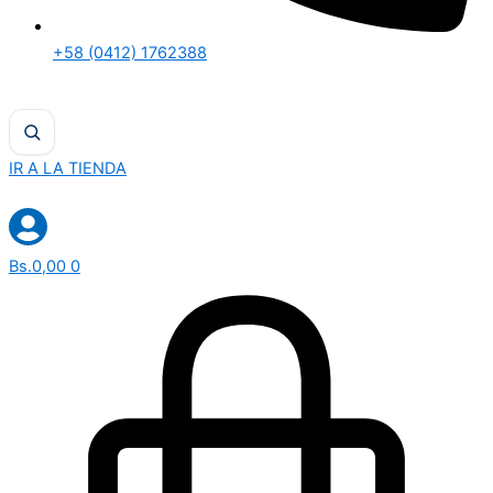
+58 (0412) 1762388
IR A LA TIENDA
Bs.
0,00
0