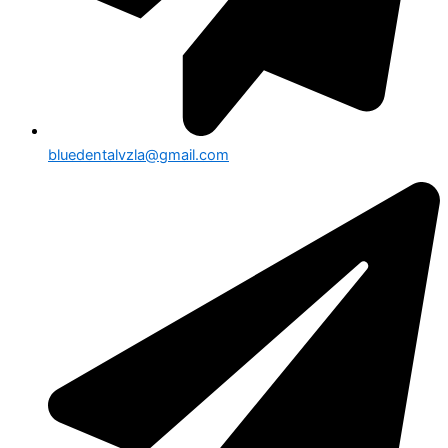
bluedentalvzla@gmail.com