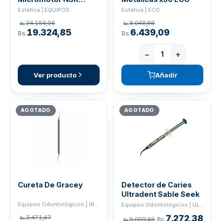
Generico
Estética | EQUIPOS
Estética | ECO
24.156,06
8.048,86
Bs.
Bs.
19.324,85
6.439,09
Bs.
Bs.
−
+
Ver producto
Añadir
AGOTADO
AGOTADO
Cureta De Gracey
Detector de Caries
Ultradent Sable Seek
Equipos Odontológicos | INSTRUMENTAL
Equipos Odontológicos | ULTRADENT
7.272,38
2.471,47
Bs.
9.090,48
Bs.
Bs.