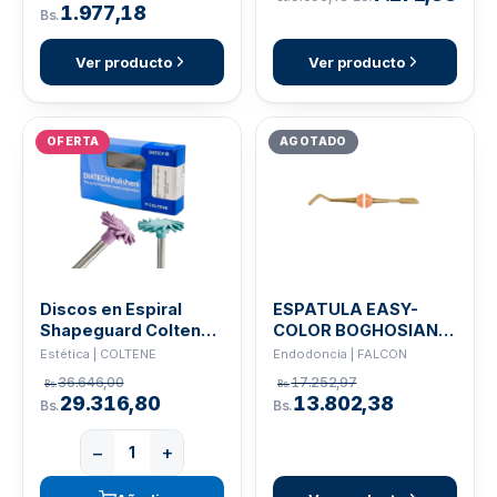
1.977,18
Bs.
Ver producto
Ver producto
OFERTA
AGOTADO
Discos en Espiral
ESPATULA EASY-
Shapeguard Coltene
COLOR BOGHOSIAN
x2
NARANJA FALCON
Estética | COLTENE
Endodoncia | FALCON
36.646,00
17.252,97
Bs.
Bs.
29.316,80
13.802,38
Bs.
Bs.
−
+