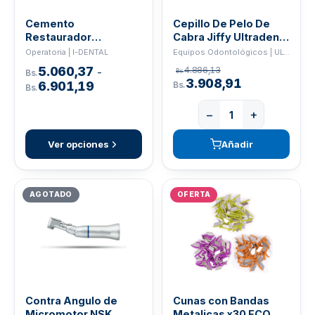
Cemento
Cepillo De Pelo De
Restaurador
Cabra Jiffy Ultradent
Temporal i-Pro N
x1
Operatoria | I-DENTAL
Equipos Odontológicos | ULTRADENT
5.060,37
4.886,13
-
Bs.
Bs.
3.908,91
6.901,19
Bs.
Bs.
−
+
Ver opciones
Añadir
AGOTADO
OFERTA
Contra Angulo de
Cunas con Bandas
Micromotor NSK
Metalicas x30 ECO