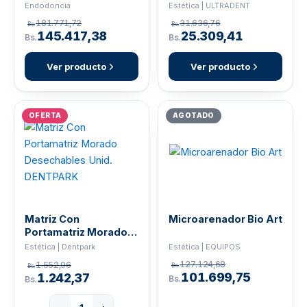
Endodoncia
Estética | ULTRADENT
181.771,72
31.636,76
Bs.
Bs.
145.417,38
25.309,41
Bs.
Bs.
Ver producto
Ver producto
OFERTA
AGOTADO
Matriz Con
Microarenador Bio Art
Portamatriz Morado
Desechables Unid.
Estética | EQUIPOS
Estética | Dentpark
DENTPARK
127.124,68
1.552,96
Bs.
Bs.
101.699,75
1.242,37
Bs.
Bs.