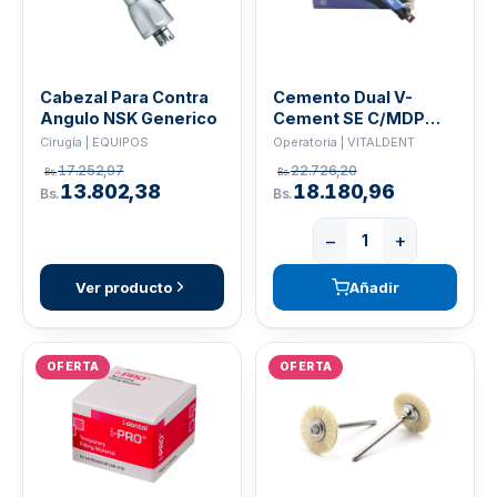
Cabezal Para Contra
Cemento Dual V-
Angulo NSK Generico
Cement SE C/MDP
Vitaldent 9gr
Cirugía | EQUIPOS
Operatoria | VITALDENT
17.252,97
22.726,20
Bs.
Bs.
13.802,38
18.180,96
Bs.
Bs.
−
+
Ver producto
Añadir
OFERTA
OFERTA