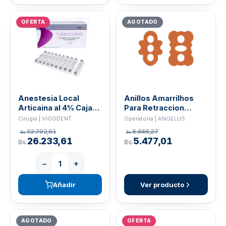
OFERTA
AGOTADO
Anestesia Local
Anillos Amarrilhos
Articaina al 4% Caja
Para Retraccion
ZEYCO
Angelus x12
Cirugía | VIGODENT
Operatoria | ANGELUS
32.792,01
6.846,27
Bs.
Bs.
26.233,61
5.477,01
Bs.
Bs.
−
+
Añadir
Ver producto
AGOTADO
OFERTA