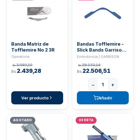
Banda Matriz de
Bandas Tofflemire -
Tofflemire No 2 3R
Slick Bands Garrison
x20
Operatoria
Endodoncia | GARRISON
3.049,10
28.133,14
Bs.
Bs.
2.439,28
22.506,51
Bs.
Bs.
−
+
Ver producto
Añadir
AGOTADO
OFERTA