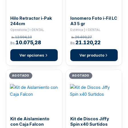
Hilo Retractor i-Pak
Ionomero Foto i-Fil LC
244cm
A3 5 gr
Operatoria | I-DENTAL
Estética | I-DENTAL
12.594,10
26.400,27
Bs.
Bs.
10.075,28
21.120,22
Bs.
Bs.
Ver opciones
Ver producto
AGOTADO
AGOTADO
Kit de Aislamiento
Kit de Discos Jiffy
con Caja Falcon
Spin x40 Surtidos