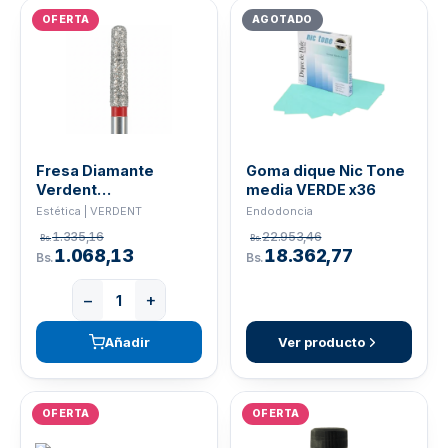
OFERTA
AGOTADO
Fresa Diamante
Goma dique Nic Tone
Verdent
media VERDE x36
Troncoconica
Estética | VERDENT
Endodoncia
redondo F
1.335,16
22.953,46
Bs.
Bs.
198.514.023
1.068,13
18.362,77
Bs.
Bs.
−
+
Añadir
Ver producto
OFERTA
OFERTA