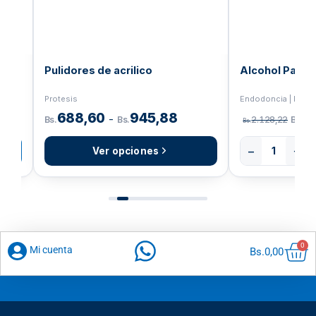
Pulidores de acrilico
Alcohol
Protesis
Endodoncia | LAB
688,60
945,88
1
-
Bs.
Bs.
2.128,22
Bs.
Bs.
−
+
Ver opciones
Car
0
Mi cuenta
Bs.
0,00