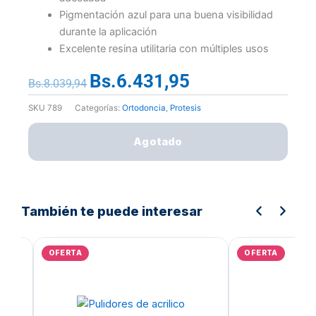
Pigmentación azul para una buena visibilidad
durante la aplicación
Excelente resina utilitaria con múltiples usos
Bs.
6.431,95
El
El
Bs.
8.039,94
precio
precio
SKU
789
Categorías:
Ortodoncia
,
Protesis
original
actual
era:
es:
Agotado
Bs.8.039,94.
Bs.6.431,95.
También te puede interesar
El
El
precio
precio
OFERTA
OFERTA
original
actual
era:
es:
Bs.117.042,57.
Bs.93.634,06.