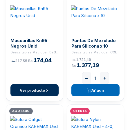
Mascarillas Kn95
Puntas De Mezclado
Negros Unid
Para Silicona x 10
Descartables Médicos | DESCARTABLE
Descartables Médicos | COLTENE
174,04
1.721,49
217,55
Bs.
Bs.
Bs.
1.377,19
Bs.
−
+
Ver producto
Añadir
AGOTADO
OFERTA