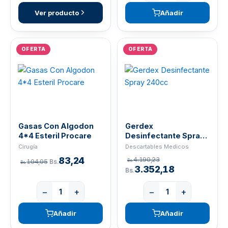
Ver producto
Añadir
OFERTA
OFERTA
Gasas Con Algodon
Gerdex
4*4 Esteril Procare
Desinfectante Spray
240cc
Cirugía
Descartables Medicos
83,24
4.190,23
104,05
Bs.
Bs.
Bs.
3.352,18
Bs.
−
+
−
+
Añadir
Añadir