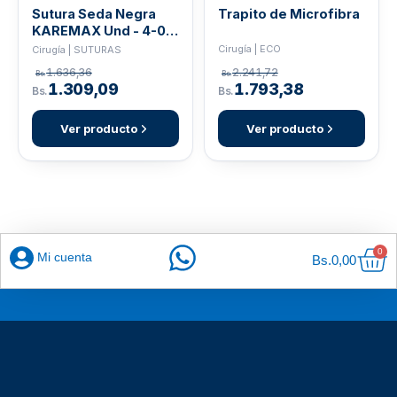
Sutura Seda Negra
Trapito de Microfibra
KAREMAX Und - 4-0,
C20
Cirugía | ECO
Cirugía | SUTURAS
2.241,72
1.636,36
Bs.
Bs.
1.793,38
1.309,09
Bs.
Bs.
Ver producto
Ver producto
Car
0
Mi cuenta
Bs.
0,00