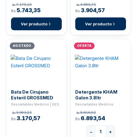
7.179,19
4.880,72
Bs.
Bs.
5.743,35
3.904,57
Bs.
Bs.
Ver producto
Ver producto
AGOTADO
OFERTA
Bata De Cirujano
Detergente KHAM
Esteril GROSSMED
Galon 3.8ltr
Descartables Medicos | DESCARTABLE
Descartables Medicos
3.963,22
8.616,92
Bs.
Bs.
3.170,57
6.893,54
Bs.
Bs.
−
+