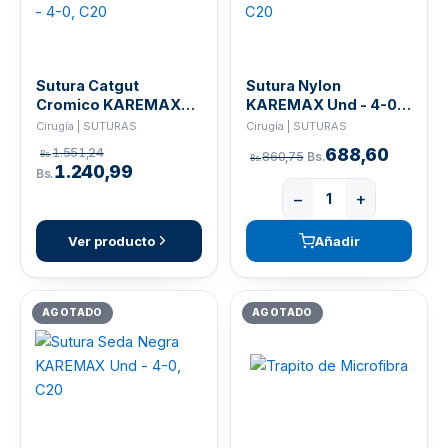
Sutura Catgut
Sutura Nylon
Cromico KAREMAX
KAREMAX Und - 4-0,
Und - 4-0, C20
C20
Cirugía | SUTURAS
Cirugía | SUTURAS
688,60
1.551,24
Bs.
860,75
Bs.
Bs.
1.240,99
Bs.
−
+
Ver producto
Añadir
AGOTADO
AGOTADO