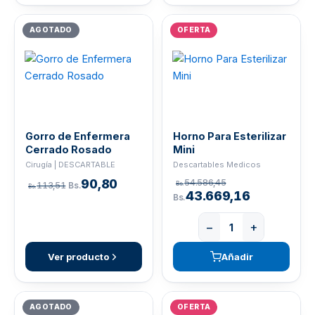
AGOTADO
OFERTA
Gorro de Enfermera
Horno Para Esterilizar
Cerrado Rosado
Mini
Cirugía | DESCARTABLE
Descartables Medicos
90,80
54.586,45
113,51
Bs.
Bs.
Bs.
43.669,16
Bs.
−
+
Ver producto
Añadir
AGOTADO
OFERTA