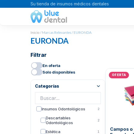
Ir
Su tienda de insumos médicos dentales
al
contenido
Inicio
/ Marcas Relevantes / EURONDA
EURONDA
Filtrar
En oferta
E
Solo disponibles
OFERTA
p
o
Categorías
e
B
Insumos Odontológicos
2
Descartables
2
Odontológicos
Campos o
Estética
1