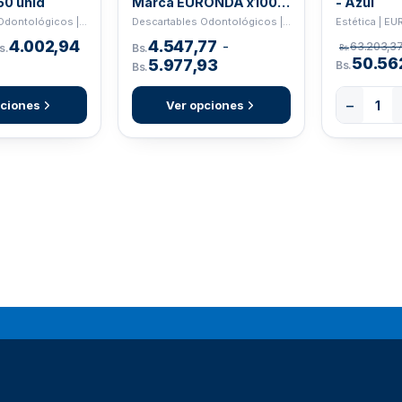
50 unid
Marca EURONDA x100
- Azul
und
Descartables Odontológicos | EURONDA
Descartables Odontológicos | EURONDA
Estética | E
4.002,94
4.547,77
-
63.203,3
s.
Bs.
Bs.
50.56
5.977,93
Bs.
Bs.
−
pciones
Ver opciones