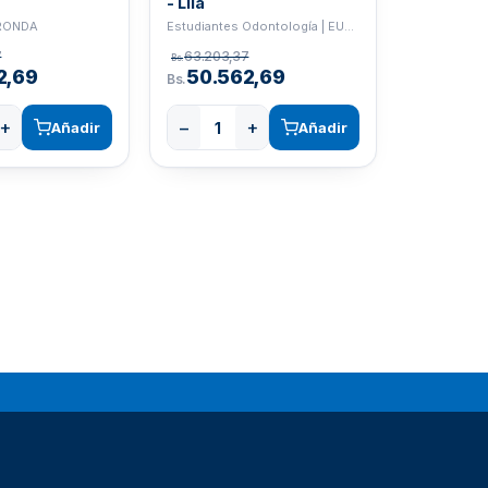
- Lila
URONDA
Estudiantes Odontología | EURONDA
7
63.203,37
Bs.
2,69
50.562,69
Bs.
+
−
+
Añadir
Añadir