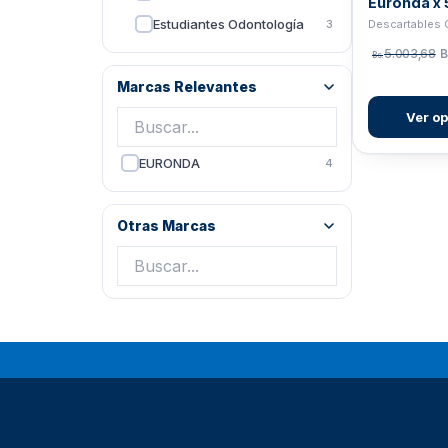
Euronda x 
Estudiantes Odontología
3
5.003,68
B
Bs.
Marcas Relevantes
Ver o
EURONDA
4
Otras Marcas