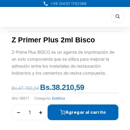
Ir
+58 (0412) 1762388
al
contenido
Z Primer Plus 2ml Bisco
Z-Prime Plus BISCO es un agente de imprimación de
un solo componente que se utiliza para mejorar la
adhesión entre los materiales de restauración
indirectos y los cementos de resina compuesta.
Bs.
38.210,59
El
El
Bs.
47.763,24
precio
precio
SKU
38571
Categoría:
Estética
original
actual
era:
es:
−
+
Agregar al carrito
Bs.47.763,24.
Bs.38.210,59.