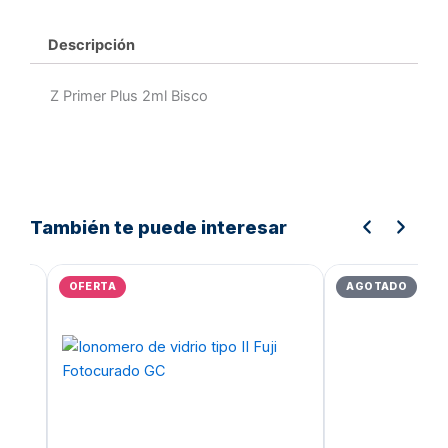
Descripción
Z Primer Plus 2ml Bisco
También te puede interesar
El
El
El
precio
precio
prec
OFERTA
AGOTADO
original
actual
orig
era:
es:
era:
Bs.16.226,29.
Bs.12.981,03.
Bs.