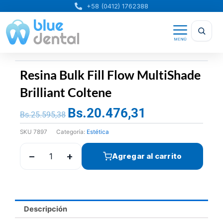
Ir
+58 (0412) 1762388
al
contenido
Resina Bulk Fill Flow MultiShade
Brilliant Coltene
Bs.
20.476,31
El
El
Bs.
25.595,38
precio
precio
SKU
7897
Categoría:
Estética
original
actual
era:
es:
−
+
Agregar al carrito
Bs.25.595,38.
Bs.20.476,31.
Descripción