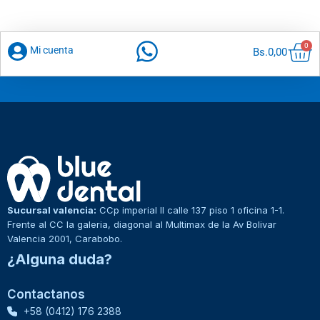
Car
0
Mi cuenta
Bs.
0,00
Sucursal valencia:
CCp imperial II calle 137 piso 1 oficina 1-1.
Frente al CC la galeria, diagonal al Multimax de la Av Bolivar
Valencia 2001, Carabobo.
¿Alguna duda?
Contactanos
+58 (0412) 176 2388