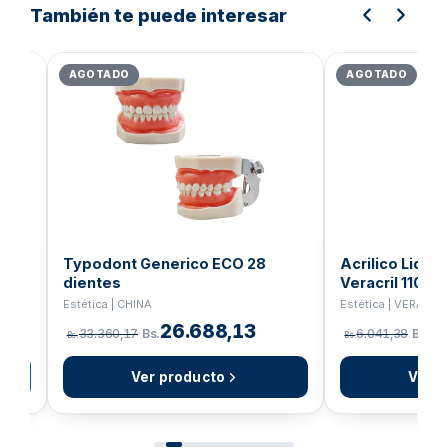
También te puede interesar
El
El
El
precio
precio
prec
AGOTADO
AGOTADO
original
actual
orig
era:
es:
era:
Bs.16.050,38.
Bs.12.840,30.
Bs.
ce
Typodont Generico ECO 28
Acrilico Liqu
dientes
Veracril 110ml
Estética | CHINA
Estética | VERACRY
26.688,13
4
33.360,17
Bs.
6.041,38
Bs.
Bs.
Bs.
Ver producto
Ver p