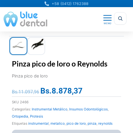
Ir
+58 (0412) 1762388
al
contenido
Pinza pico de loro o Reynolds
Pinza pico de loro
Bs.
8.878,37
El
El
Bs.
11.097,96
precio
precio
SKU
2466
original
actual
Categorías:
Instrumental Metálico
,
Insumos Odontológicos
,
era:
es:
Ortopedia
,
Protesis
Bs.11.097,96.
Bs.8.878,37.
Etiquetas
instrumental
,
metalico
,
pico de loro
,
pinza
,
reynolds