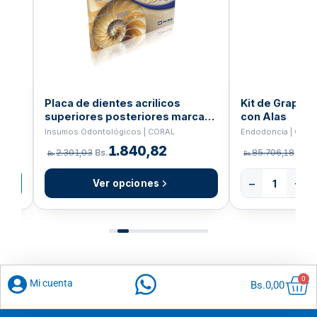
uro
Placa de dientes acrilicos
Kit de Grapas 
superiores posteriores marca
con Alas
Coral
Insumos Odontológicos | CORAL
Endodoncia | COL
1.840,82
2.301,03
Bs.
85.706,18
Bs.
Bs.
Bs.
−
+
Ver opciones
Car
0
Mi cuenta
Bs.
0,00