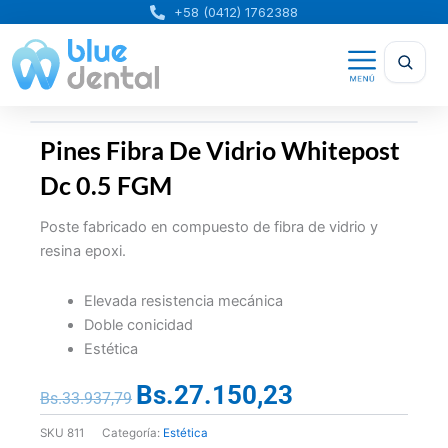
Ir
+58 (0412) 1762388
al
contenido
Pines Fibra De Vidrio Whitepost
Dc 0.5 FGM
Poste fabricado en compuesto de fibra de vidrio y
resina epoxi.
Elevada resistencia mecánica
Doble conicidad
Estética
Bs.
27.150,23
El
El
Bs.
33.937,79
precio
precio
SKU
811
Categoría:
Estética
original
actual