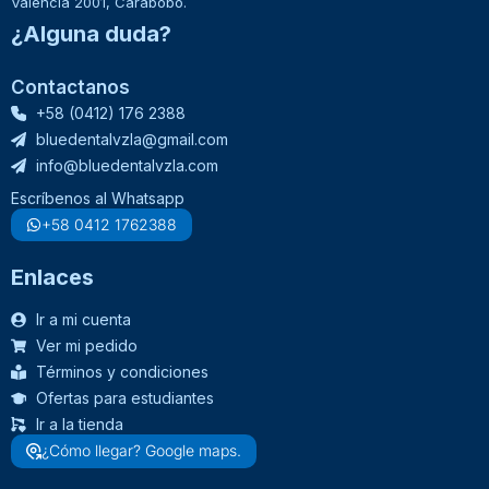
Valencia 2001, Carabobo.
¿Alguna duda?
Contactanos
+58 (0412) 176 2388
bluedentalvzla@gmail.com
info@bluedentalvzla.com
Escríbenos al Whatsapp
+58 0412 1762388
Enlaces
Ir a mi cuenta
Ver mi pedido
Términos y condiciones
Ofertas para estudiantes
Ir a la tienda
¿Cómo llegar? Google maps.