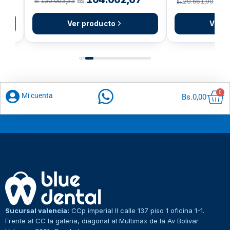
130.003,33
Bs.
20.661,90
Bs.
Bs.
Bs.
Ver producto
Ver p
Car
0
Mi cuenta
Bs.
0,00
Sucursal valencia:
CCp imperial II calle 137 piso 1 oficina 1-1.
Frente al CC la galeria, diagonal al Multimax de la Av Bolivar