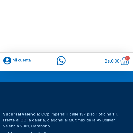
Car
0
Mi cuenta
Bs.
0,00
Sucursal valencia:
CCp imperial II calle 137 piso 1 oficina 1-1.
Frente al CC la galeria, diagonal al Multimax de la Av Bolivar
Valencia 2001, Carabobo.