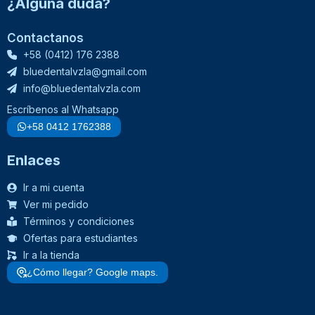
¿Alguna duda?
Contactanos
+58 (0412) 176 2388
bluedentalvzla@gmail.com
info@bluedentalvzla.com
Escríbenos al Whatsapp
+58 0412 1762388
Enlaces
Ir a mi cuenta
Ver mi pedido
Términos y condiciones
Ofertas para estudiantes
Ir a la tienda
¿Cómo llegar? Google maps.