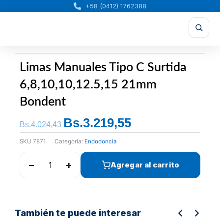
Ir
+58 (0412) 1762388
al
contenido
Limas Manuales Tipo C Surtida
6,8,10,10,12.5,15 21mm
Bondent
Bs.
3.219,55
El
El
Bs.
4.024,43
precio
precio
SKU
7871
Categoría:
Endodoncia
original
actual
era:
es:
−
+
Agregar al carrito
Bs.4.024,43.
Bs.3.219,55.
También te puede interesar