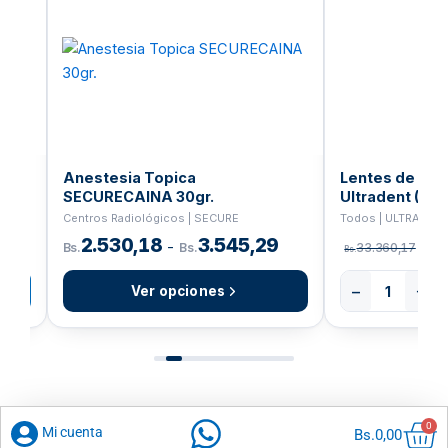
era:
es:
Bs.6.495,91.
Bs.5.196,72.
Anestesia Topica
Lentes de Fot
SECURECAINA 30gr.
Ultradent (508
Centros Radiológicos | SECURE
Todos | ULTRADEN
2.530,18
3.545,29
-
Bs.
Bs.
33.360,17
Bs.
Bs.
−
+
Ver opciones
Car
0
Mi cuenta
Bs.
0,00