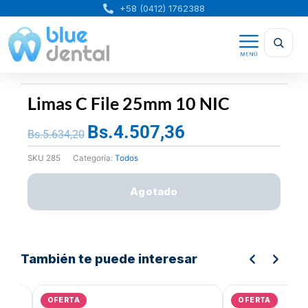
Ir
+58 (0412) 1762388
al
contenido
Limas C File 25mm 10 NIC
Bs.
4.507,36
El
El
Bs.
5.634,20
precio
precio
SKU
285
Categoría:
Todos
original
actual
era:
es:
Agotado
Bs.5.634,20.
Bs.4.507,36.
También te puede interesar
El
El
precio
precio
OFERTA
OFERTA
original
actual