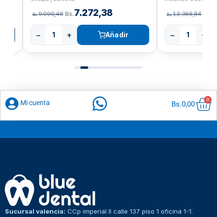
7.272,38
9.090,48
Bs.
12.366,84
Bs.
Bs.
Bs.
−
+
−
+
Añadir
Car
0
Mi cuenta
Bs.
0,00
Sucursal valencia:
CCp imperial II calle 137 piso 1 oficina 1-1.