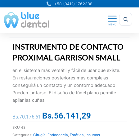
Ir
+58 (0412) 1762388
al
contenido
INSTRUMENTO DE CONTACTO
PROXIMAL GARRISON SMALL
en el sistema más versátil y fácil de usar que existe.
En restauraciones posteriores más complejas
conseguirá un contacto y un contorno adecuado.
Pueden juntarse. El diseño de túnel plano permite
apilar las cuñas
Bs.
56.141,29
El
El
Bs.
70.176,61
precio
precio
SKU
43
original
actual
Categorías:
Cirugía
,
Endodoncia
,
Estética
,
Insumos
era:
es: