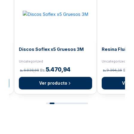
Bs.107.451,40.
Bs.85.961,12.
Bs.6.
Discos Soflex x5 Gruesos 3M
Resina Fluida 
ON
Uncategorized
Uncategorized | M
5.470,94
7
6.838,68
Bs.
9.364,16
Bs.
Bs.
Bs.
Ver producto
Ver p