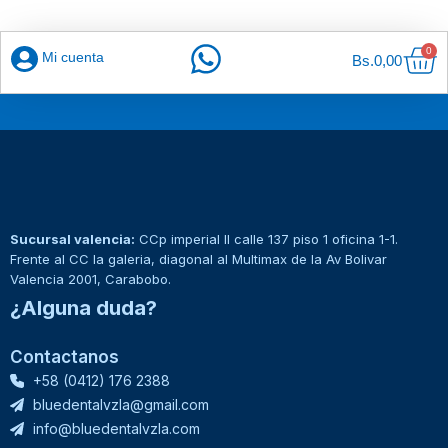
Car
0
Mi cuenta
Bs.
0,00
Sucursal valencia:
CCp imperial II calle 137 piso 1 oficina 1-1.
Frente al CC la galeria, diagonal al Multimax de la Av Bolivar
Valencia 2001, Carabobo.
¿Alguna duda?
Contactanos
+58 (0412) 176 2388
bluedentalvzla@gmail.com
info@bluedentalvzla.com