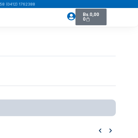
58 (0412) 1762388
Carrito
Bs.
0,00
0