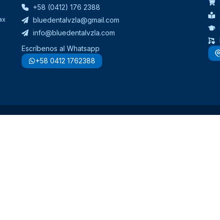
+58 (0412) 176 2388
ax
bluedentalvzla@gmail.com
info@bluedentalvzla.com
Escríbenos al Whatsapp
+58 0412 1762388