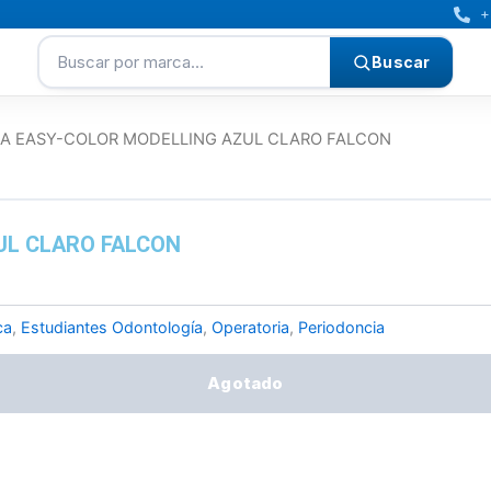
+
Buscar por marca…
Buscar
LA EASY-COLOR MODELLING AZUL CLARO FALCON
UL CLARO FALCON
ca
,
Estudiantes Odontología
,
Operatoria
,
Periodoncia
Agotado
97,75.