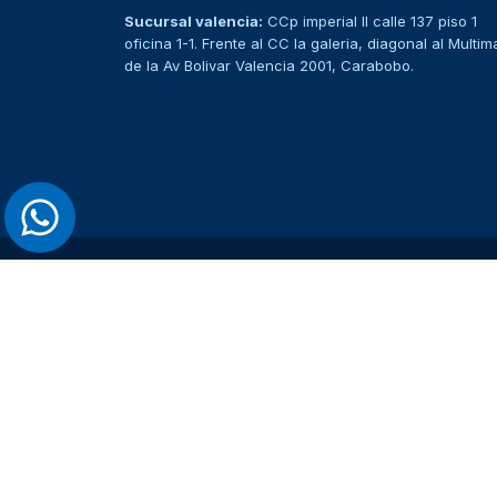
Sucursal valencia:
CCp imperial II calle 137 piso 1
oficina 1-1. Frente al CC la galeria, diagonal al Multim
de la Av Bolivar Valencia 2001, Carabobo.
> Ver todos los productos <
MENÚ DE CATEGORÍAS
Insumos Odontológicos
Estudiantes de Odontología
Operatoria