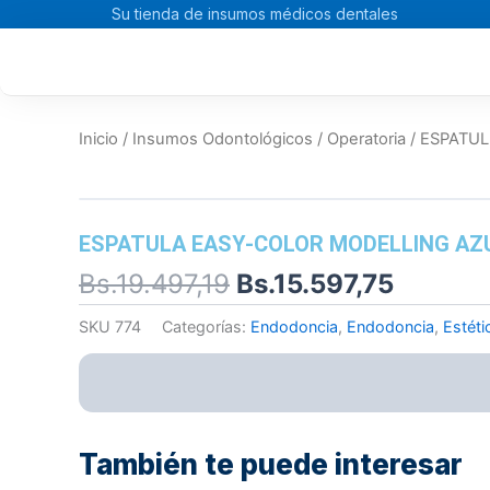
Ir
Su tienda de insumos médicos dentales
al
contenido
Inicio
/
Insumos Odontológicos
/
Operatoria
/ ESPATU
ESPATULA EASY-COLOR MODELLING AZ
El
El
Bs.
19.497,19
Bs.
15.597,75
precio
precio
SKU
774
Categorías:
Endodoncia
,
Endodoncia
,
Estéti
original
actual
era:
es:
Bs.19.497,19.
Bs.15.5
También te puede interesar