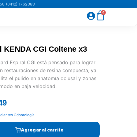
58 (0412) 1762388
Carrito
0
al KENDA CGI Coltene x3
rd Espiral CGI está pensado para lograr
 en restauraciones de resina compuesta, ya
ilita el pulido en anatomía oclusal y zonas
ómodo en baja velocidad.
49
El
precio
udiantes Odontología
actual
es:
Agregar al carrito
Bs.9.655,49.