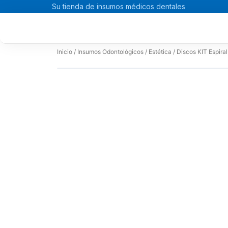
Ir
Su tienda de insumos médicos dentales
al
contenido
Inicio
/
Insumos Odontológicos
/
Estética
/ Discos KIT Espir