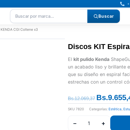
+
Buscar por marca…
Buscar
al KENDA CGI Coltene x3
Discos KIT Espir
El
kit pulido Kenda
ShapeGua
un acabado liso y brillante
que su diseño en espiral fac
estrechas con un control c
Bs.
9.655,
El
Bs.
12.069,37
precio
SKU
7820
Categorías:
Estética
,
Est
original
era:
−
+
Bs.12.069,37.